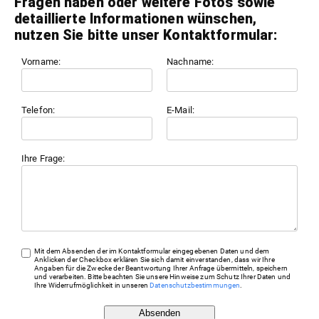
Fragen haben oder weitere Fotos sowie
detaillierte Informationen wünschen,
nutzen Sie bitte unser Kontaktformular:
Vorname:
Nachname:
Telefon:
E-Mail:
Ihre Frage:
Mit dem Absenden der im Kontaktformular eingegebenen Daten und dem
Anklicken der Checkbox erklären Sie sich damit einverstanden, dass wir Ihre
Angaben für die Zwecke der Beantwortung Ihrer Anfrage übermitteln, speichern
und verarbeiten. Bitte beachten Sie unsere Hinweise zum Schutz Ihrer Daten und
Ihre Widerrufmöglichkeit in unseren
Datenschutzbestimmungen
.
Absenden