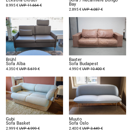
Ecksofa Cloud7
Sofa / Récamiere Bongo
Bay
8.995 €
UVP 11.664 €
2.895 €
UVP 4.087 €
Brühl
Baxter
Sofa Alba
Sofa Budapest
4.350 €
UVP 5.619 €
4.990 €
UVP 10.400 €
Gubi
Muuto
Sofa Basket
Sofa Oslo
2.999 €
UVP 4.999 €
2.400 €
UVP 3.449 €