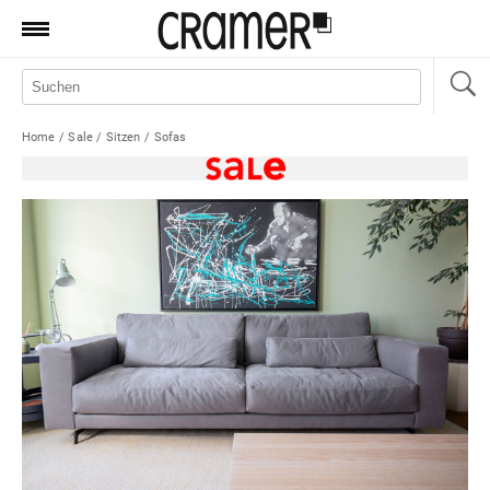
Produkte
Marken
Home
/
Sale
/
Sitzen
/
Sofas
Manufaktur
Aktionen
News
Sale
Standorte
Service
Jobs
Shop