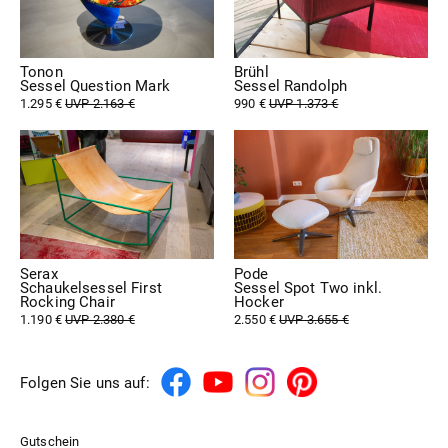
Tonon
Brühl
Sessel Question Mark
Sessel Randolph
1.295 €
UVP 2.163 €
990 €
UVP 1.373 €
Serax
Pode
Schaukelsessel First
Sessel Spot Two inkl.
Rocking Chair
Hocker
1.190 €
UVP 2.380 €
2.550 €
UVP 3.655 €
Folgen Sie uns auf:
Gutschein