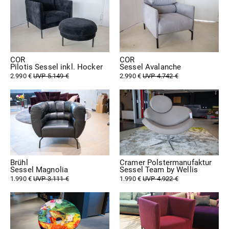
COR
COR
Pilotis Sessel inkl. Hocker
Sessel Avalanche
2.990 €
UVP 5.149 €
2.990 €
UVP 4.742 €
Brühl
Cramer Polstermanufaktur
Sessel Magnolia
Sessel Team by Wellis
1.990 €
UVP 3.111 €
1.990 €
UVP 4.922 €