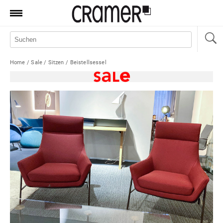
Produkte
Marken
Home
/
Sale
/
Sitzen
/
Beistellsessel
Manufaktur
Aktionen
News
Sale
Standorte
Service
Jobs
Shop