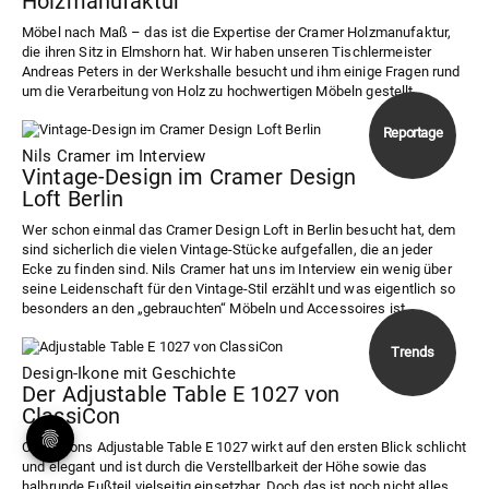
Holzmanufaktur
Möbel nach Maß – das ist die Expertise der Cramer Holzmanufaktur,
die ihren Sitz in Elmshorn hat. Wir haben unseren Tischlermeister
Andreas Peters in der Werkshalle besucht und ihm einige Fragen rund
um die Verarbeitung von Holz zu hochwertigen Möbeln gestellt.
Nils Cramer im Interview
Vintage-Design im Cramer Design
Loft Berlin
Wer schon einmal das Cramer Design Loft in Berlin besucht hat, dem
sind sicherlich die vielen Vintage-Stücke aufgefallen, die an jeder
Ecke zu finden sind. Nils Cramer hat uns im Interview ein wenig über
seine Leidenschaft für den Vintage-Stil erzählt und was eigentlich so
besonders an den „gebrauchten“ Möbeln und Accessoires ist.
Design-Ikone mit Geschichte
Der Adjustable Table E 1027 von
ClassiCon
ClassiCons Adjustable Table E 1027 wirkt auf den ersten Blick schlicht
und elegant und ist durch die Verstellbarkeit der Höhe sowie das
halbrunde Fußteil vielseitig einsetzbar. Doch das ist noch nicht alles.