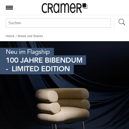
Produkte
Marken
Home
/
News und Events
Manufaktur
Aktionen
News
Sale
Standorte
Service
Jobs
Shop