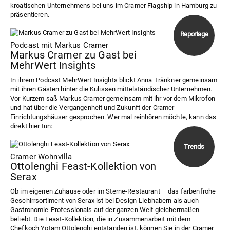
kroatischen Unternehmens bei uns im Cramer Flagship in Hamburg zu
präsentieren.
Podcast mit Markus Cramer
Markus Cramer zu Gast bei
MehrWert Insights
In ihrem Podcast MehrWert Insights blickt Anna Tränkner gemeinsam
mit ihren Gästen hinter die Kulissen mittelständischer Unternehmen.
Vor Kurzem saß Markus Cramer gemeinsam mit ihr vor dem Mikrofon
und hat über die Vergangenheit und Zukunft der Cramer
Einrichtungshäuser gesprochen. Wer mal reinhören möchte, kann das
direkt hier tun:
Cramer Wohnvilla
Ottolenghi Feast-Kollektion von
Serax
Ob im eigenen Zuhause oder im Sterne-Restaurant – das farbenfrohe
Geschirrsortiment von Serax ist bei Design-Liebhabern als auch
Gastronomie-Professionals auf der ganzen Welt gleichermaßen
beliebt. Die Feast-Kollektion, die in Zusammenarbeit mit dem
Chefkoch Yotam Ottolenghi entstanden ist, können Sie in der Cramer