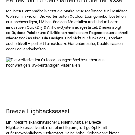
Perfektion für den Garten und die Terrasse
Mit ihren Gartenmöbeln setzt die Marke neue Maßstäbe für luxuriöses
Wohnen im Freien. Die wetterfesten Outdoor-Loungemöbel bestehen
aus hochwertigen, UV-beständigen Materialien und sind mit dem
innovativen QuickDry & Airflow-System ausgestattet. Dieses sorgt
dafür, dass Polster und Sitzflächen nach einem Regenschauer schnell
wieder trocken sind. Die Designs sind nicht nur funktional, sondern
auch stilvoll – perfekt für exklusive Gartenbereiche, Dachterrassen
oder Poollandschaften.
Breeze Highbacksessel
Ein Inbegriff skandinavischer Designkunst: Der
Breeze
Highbacksessel
kombiniert eine filigrane, luftige Optik mit
außergewöhnlichem Sitzkomfort. Seine hohe Rückenlehne bietet