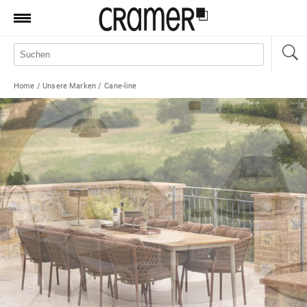
Produkte
Marken
Home
/
Unsere Marken
/
Cane-line
Manufaktur
Aktionen
News
Sale
Standorte
Service
Jobs
Shop