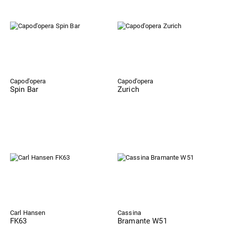
Capod'opera
Capod'opera
Spin Bar
Zurich
Carl Hansen
Cassina
FK63
Bramante W51