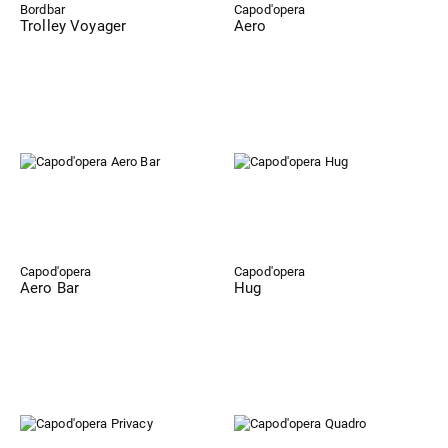
Bordbar
Capod'opera
Trolley Voyager
Aero
Capod'opera
Capod'opera
Aero Bar
Hug