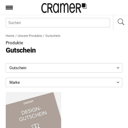
Produkte
Marken
Home
/
Unsere Produkte
/
Gutschein
Manufaktur
Produkte
Gutschein
Aktionen
News
Sale
Standorte
Service
Jobs
Shop