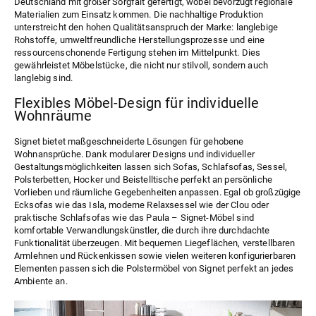
Deutschland mit großer Sorgfalt gefertigt, wobei bevorzugt regionale
Materialien zum Einsatz kommen. Die nachhaltige Produktion
unterstreicht den hohen Qualitätsanspruch der Marke: langlebige
Rohstoffe, umweltfreundliche Herstellungsprozesse und eine
ressourcenschonende Fertigung stehen im Mittelpunkt. Dies
gewährleistet Möbelstücke, die nicht nur stilvoll, sondern auch
langlebig sind.
Flexibles Möbel-Design für individuelle
Wohnräume
Signet bietet maßgeschneiderte Lösungen für gehobene
Wohnansprüche. Dank modularer Designs und individueller
Gestaltungsmöglichkeiten lassen sich Sofas, Schlafsofas, Sessel,
Polsterbetten, Hocker und Beistelltische perfekt an persönliche
Vorlieben und räumliche Gegebenheiten anpassen. Egal ob großzügige
Ecksofas wie das
Isla
, moderne Relaxsessel wie der
Clou
oder
praktische Schlafsofas wie das
Paula
– Signet-Möbel sind
komfortable Verwandlungskünstler, die durch ihre durchdachte
Funktionalität überzeugen. Mit bequemen Liegeflächen, verstellbaren
Armlehnen und Rückenkissen sowie vielen weiteren konfigurierbaren
Elementen passen sich die Polstermöbel von Signet perfekt an jedes
Ambiente an.