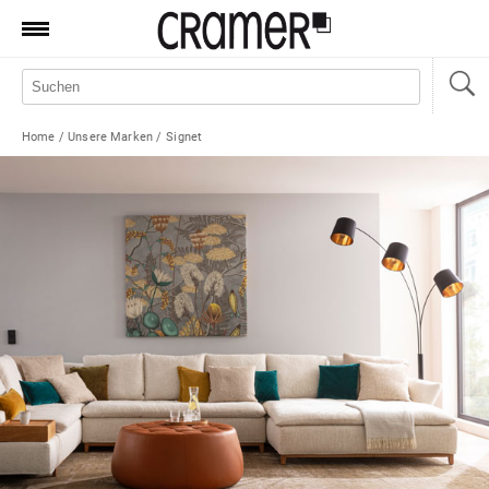
Produkte
Marken
Home
/
Unsere Marken
/
Signet
Manufaktur
Aktionen
News
Sale
Standorte
Service
Jobs
Shop