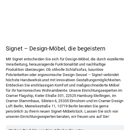
Signet – Design-Möbel, die begeistern
Mit Signet entscheiden Sie sich für Design-Möbel, die durch exzellente
Verarbeitung, herausragende Funktionalität und nachhaltige
Produktion überzeugen. Ob stilvolle Schlafsofas, luxuriöse
Polsterbetten oder ergonomische Design-Sessel – Signet verbindet
höchste Handwerkskunst mit innovativen Gestaltungsmöglichkeiten.
Entdecken Sie erstklassigen Komfort und maßgeschneiderte Möbel
für Ihr harmonisches Wohnambiente. Unsere Einrichtungsexperten im
Cramer Flagship
, Kieler Straße 301, 22525 Hamburg-Stellingen, im
Cramer Stammhaus
, Sibirien 6, 25335 Elmshorn und im
Cramer Design
Loft Berlin
, Meinekestraße 11, 10719 Berlin beraten Sie gerne
persönlich zu Ihrem neuen Signet-Möbelstück. Lassen Sie sich von
unseren Einrichtungsexperten beraten, wir freuen uns auf Sie!