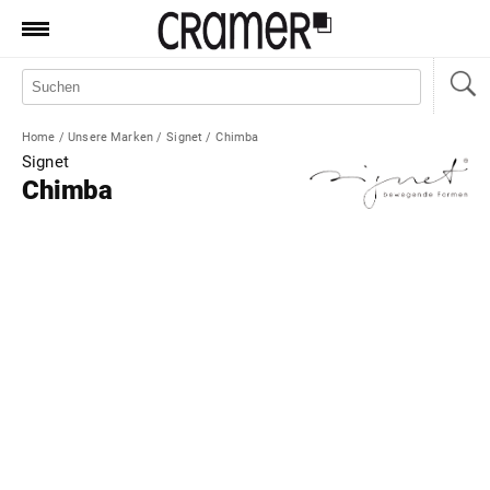
Produkte
Marken
Home
/
Unsere Marken
/
Signet
/
Chimba
Manufaktur
Signet
Chimba
Aktionen
News
Sale
Standorte
Service
Jobs
Shop