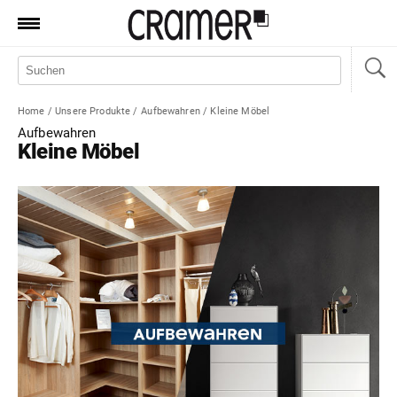
Produkte
Marken
Home
/
Unsere Produkte
/
Aufbewahren
/
Kleine Möbel
Manufaktur
Aufbewahren
Kleine Möbel
Aktionen
News
Sale
Standorte
Service
Jobs
Shop