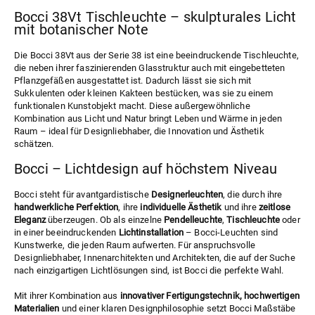
Bocci 38Vt Tischleuchte – skulpturales Licht
mit botanischer Note
Die Bocci 38Vt aus der
Serie 38
ist eine beeindruckende Tischleuchte,
die neben ihrer faszinierenden Glasstruktur auch mit eingebetteten
Pflanzgefäßen ausgestattet ist. Dadurch lässt sie sich mit
Sukkulenten oder kleinen Kakteen bestücken, was sie zu einem
funktionalen Kunstobjekt macht. Diese außergewöhnliche
Kombination aus Licht und Natur bringt Leben und Wärme in jeden
Raum – ideal für Designliebhaber, die Innovation und Ästhetik
schätzen.
Bocci – Lichtdesign auf höchstem Niveau
Bocci steht für avantgardistische
Designerleuchten
, die durch ihre
handwerkliche Perfektion
, ihre
individuelle Ästhetik
und ihre
zeitlose
Eleganz
überzeugen. Ob als einzelne
Pendelleuchte
,
Tischleuchte
oder
in einer beeindruckenden
Lichtinstallation
– Bocci-Leuchten sind
Kunstwerke, die jeden Raum aufwerten. Für anspruchsvolle
Designliebhaber, Innenarchitekten und Architekten, die auf der Suche
nach einzigartigen Lichtlösungen sind, ist Bocci die perfekte Wahl.
Mit ihrer Kombination aus
innovativer Fertigungstechnik, hochwertigen
Materialien
und einer klaren Designphilosophie setzt Bocci Maßstäbe