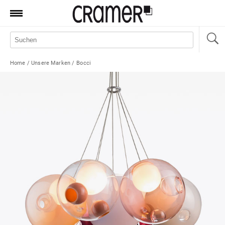
Produkte
Marken
Home
/
Unsere Marken
/
Bocci
Manufaktur
Aktionen
News
Sale
Standorte
Service
Jobs
Shop