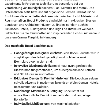
experimentelle Fertigungstechniken, insbesondere bei der
Verarbeitung von mundgeblasenem Glas, Keramik und Metall. Das
Unternehmen setzt bewusst auf organische Formen und natürliche
Strukturen, die eine fließende Harmonie zwischen Licht, Material und
Raum schaffen. Bocci-Produkte sind nicht nur in exklusiven Design-
Boutiquen und Architektenhäusern zu finden, sondern auch in
luxuriösen Hotels, Kunstgalerien und High-End-Interieurs weltweit.
Entdecken Sie die traumhaften und inspirierenden Licht-Kunstwerke in
unserem
Cramer Flagship
in Hamburg.
Das macht die Bocci-Leuchten aus:
Handgefertigte Designer-Leuchten:
Jede Bocci-Leuchte wird in
sorgfältiger Handarbeit gefertigt, wodurch keine zwei
Exemplare exakt gleich sind.
Innovative Glasblastechnik:
Bocci nutzt avantgardistische
Glasverarbeitungsmethoden, um außergewöhnliche Formen
und Strukturen zu erschaffen.
Exklusives Design für Premium-Interieur:
Die Leuchten setzen
stilvolle Akzente in modernen, luxuriösen Wohnräumen, Hotels,
Restaurants und Galerien.
Nachhaltige Materialien & Fertigung:
Bocci setzt auf
umweltfreundliche Produktionsmethoden und langlebige
Rohstoffe.
Individuelle Lichtlösungen:
Von minimalistischen