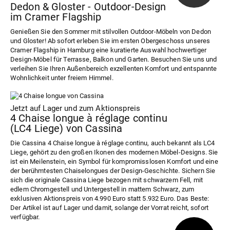
Dedon & Gloster - Outdoor-Design
im Cramer Flagship
Genießen Sie den Sommer mit stilvollen Outdoor-Möbeln von Dedon
und Gloster! Ab sofort erleben Sie im ersten Obergeschoss unseres
Cramer Flagship in Hamburg eine kuratierte Auswahl hochwertiger
Design-Möbel für Terrasse, Balkon und Garten. Besuchen Sie uns und
verleihen Sie Ihren Außenbereich exzellenten Komfort und entspannte
Wohnlichkeit unter freiem Himmel.
Jetzt auf Lager und zum Aktionspreis
4 Chaise longue à réglage continu
(LC4 Liege) von Cassina
Die Cassina 4 Chaise longue à réglage continu, auch bekannt als LC4
Liege, gehört zu den großen Ikonen des modernen Möbel-Designs. Sie
ist ein Meilenstein, ein Symbol für kompromisslosen Komfort und eine
der berühmtesten Chaiselongues der Design-Geschichte. Sichern Sie
sich die originale Cassina Liege bezogen mit schwarzem Fell, mit
edlem Chromgestell und Untergestell in mattem Schwarz, zum
exklusiven Aktionspreis von 4.990 Euro statt 5.932 Euro. Das Beste:
Der Artikel ist auf Lager und damit, solange der Vorrat reicht, sofort
verfügbar.