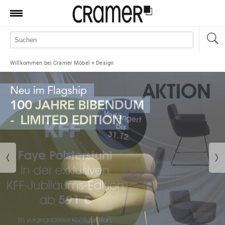
Produkte
Marken
Willkommen bei Cramer Möbel + Design
Manufaktur
Aktionen
News
Sale
Standorte
Service
Jobs
Shop