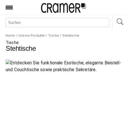
Produkte
Marken
Home
/
Unsere Produkte
/
Tische
/
Stehtische
Manufaktur
Tische
Stehtische
Aktionen
News
Sale
Standorte
Service
Jobs
Shop