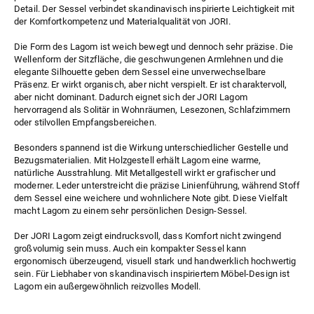
Detail. Der Sessel verbindet skandinavisch inspirierte Leichtigkeit mit
der Komfortkompetenz und Materialqualität von JORI.
Die Form des Lagom ist weich bewegt und dennoch sehr präzise. Die
Wellenform der Sitzfläche, die geschwungenen Armlehnen und die
elegante Silhouette geben dem Sessel eine unverwechselbare
Präsenz. Er wirkt organisch, aber nicht verspielt. Er ist charaktervoll,
aber nicht dominant. Dadurch eignet sich der JORI Lagom
hervorragend als Solitär in Wohnräumen, Lesezonen, Schlafzimmern
oder stilvollen Empfangsbereichen.
Besonders spannend ist die Wirkung unterschiedlicher Gestelle und
Bezugsmaterialien. Mit Holzgestell erhält Lagom eine warme,
natürliche Ausstrahlung. Mit Metallgestell wirkt er grafischer und
moderner. Leder unterstreicht die präzise Linienführung, während Stoff
dem Sessel eine weichere und wohnlichere Note gibt. Diese Vielfalt
macht Lagom zu einem sehr persönlichen Design-Sessel.
Der JORI Lagom zeigt eindrucksvoll, dass Komfort nicht zwingend
großvolumig sein muss. Auch ein kompakter Sessel kann
ergonomisch überzeugend, visuell stark und handwerklich hochwertig
sein. Für Liebhaber von skandinavisch inspiriertem Möbel-Design ist
Lagom ein außergewöhnlich reizvolles Modell.