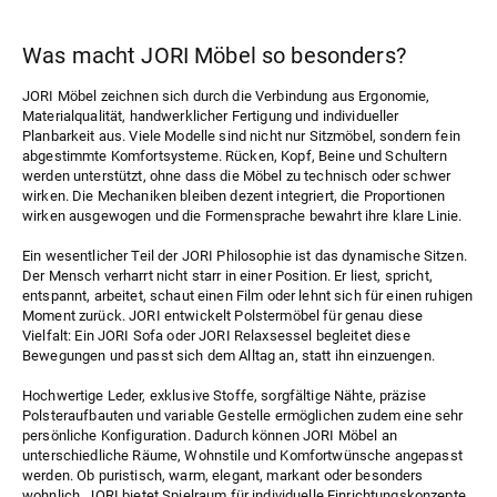
Was macht JORI Möbel so besonders?
JORI Möbel zeichnen sich durch die Verbindung aus Ergonomie,
Materialqualität, handwerklicher Fertigung und individueller
Planbarkeit aus. Viele Modelle sind nicht nur Sitzmöbel, sondern fein
abgestimmte Komfortsysteme. Rücken, Kopf, Beine und Schultern
werden unterstützt, ohne dass die Möbel zu technisch oder schwer
wirken. Die Mechaniken bleiben dezent integriert, die Proportionen
wirken ausgewogen und die Formensprache bewahrt ihre klare Linie.
Ein wesentlicher Teil der JORI Philosophie ist das dynamische Sitzen.
Der Mensch verharrt nicht starr in einer Position. Er liest, spricht,
entspannt, arbeitet, schaut einen Film oder lehnt sich für einen ruhigen
Moment zurück. JORI entwickelt Polstermöbel für genau diese
Vielfalt: Ein JORI Sofa oder JORI Relaxsessel begleitet diese
Bewegungen und passt sich dem Alltag an, statt ihn einzuengen.
Hochwertige Leder, exklusive Stoffe, sorgfältige Nähte, präzise
Polsteraufbauten und variable Gestelle ermöglichen zudem eine sehr
persönliche Konfiguration. Dadurch können JORI Möbel an
unterschiedliche Räume, Wohnstile und Komfortwünsche angepasst
werden. Ob puristisch, warm, elegant, markant oder besonders
wohnlich, JORI bietet Spielraum für individuelle Einrichtungskonzepte