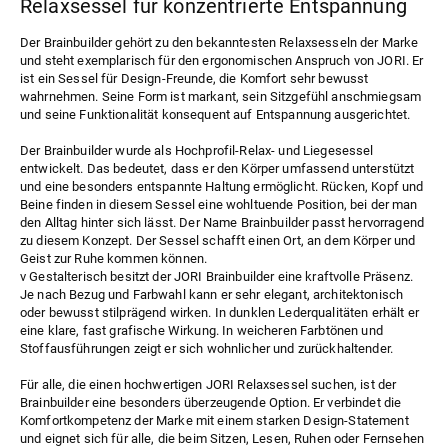
Relaxsessel für konzentrierte Entspannung
Der
Brainbuilder
gehört zu den bekanntesten Relaxsesseln der Marke
und steht exemplarisch für den ergonomischen Anspruch von JORI. Er
ist ein Sessel für Design-Freunde, die Komfort sehr bewusst
wahrnehmen. Seine Form ist markant, sein Sitzgefühl anschmiegsam
und seine Funktionalität konsequent auf Entspannung ausgerichtet.
Der Brainbuilder wurde als Hochprofil-Relax- und Liegesessel
entwickelt. Das bedeutet, dass er den Körper umfassend unterstützt
und eine besonders entspannte Haltung ermöglicht. Rücken, Kopf und
Beine finden in diesem Sessel eine wohltuende Position, bei der man
den Alltag hinter sich lässt. Der Name Brainbuilder passt hervorragend
zu diesem Konzept. Der Sessel schafft einen Ort, an dem Körper und
Geist zur Ruhe kommen können.
v Gestalterisch besitzt der JORI Brainbuilder eine kraftvolle Präsenz.
Je nach Bezug und Farbwahl kann er sehr elegant, architektonisch
oder bewusst stilprägend wirken. In dunklen Lederqualitäten erhält er
eine klare, fast grafische Wirkung. In weicheren Farbtönen und
Stoffausführungen zeigt er sich wohnlicher und zurückhaltender.
Für alle, die einen hochwertigen JORI Relaxsessel suchen, ist der
Brainbuilder eine besonders überzeugende Option. Er verbindet die
Komfortkompetenz der Marke mit einem starken Design-Statement
und eignet sich für alle, die beim Sitzen, Lesen, Ruhen oder Fernsehen