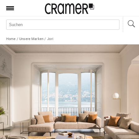
Produkte
Marken
Home
/
Unsere Marken
/
Jori
Manufaktur
Aktionen
News
Sale
Standorte
Service
Jobs
Shop