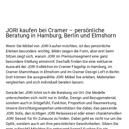
JORI kaufen bei Cramer – persönliche
Beratung in Hamburg, Berlin und Elmshorn
Wenn Sie Möbel von JORI kaufen möchten, ist das persönliche
Erleben besonders wichtig. Bilder zeigen die Form, aber erst beim
Sitzen zeigt sich, warum JORI im Premiumsegment eine ganz
besondere Stellung einnimmt. Deshalb finden Sie eine exklusive
Auswahl der JORI Kollektion im
Cramer Flagship
in Hamburg, im
Cramer Stammhaus
in Elmshorn und im
Cramer Design Loft
in Berlin.
Dort können Sie ausgewählte JORI Möbel live erleben, Materialien
vergleichen und sich individuell beraten lassen.
Gerade bei JORI lohnt sich die Beratung vor Ort. Die Modelle
unterscheiden sich nicht nur in Größe, Design und Bezugsmaterial,
sondern auch in Sitzgefühl, Funktion, Proportion und Raumwirkung.
Unsere Einrichtungsexperten unterstützen Sie dabei, das passende
JORI Sofa, den richtigen JORI Relaxsessel oder einen charaktervollen
JORI Sessel für Ihr Zuhause zu finden. Dabei geht es nicht nur um die
Optik, sondern auch um Ihre persönlichen Gewohnheiten. Sitzen Sie
gern aufrecht? Möchten Sie entspannt liegen? Suchen Sie ein