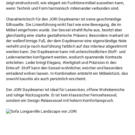
zeigt eindrucksvoll, wie elegant ein Funktionsmöbel aussehen kann,
wenn Technik und Form harmonisch miteinander verbunden sind.
Charakteristisch für den JORI Daydreamer ist seine geschmeidige
Silhouette. Die Linienführung wirkt fast wie eine Bewegung, die im
Möbel eingefroren wurde. Der Sessel strahlt Ruhe aus, besitzt aber
gleichzeitig eine starke gestalterische Präsenz. Besonders markant ist
der wellenförmige Fuß, der dem Daydreamer eine eigenständige Note
verleiht und je nach Ausführung farblich auf das Interieur abgestimmt
werden kann. Der Daydreamer kann mit unterschiedlichen Stoff- und
Ledervarianten konfiguriert werden, wodurch spannende Kontraste
entstehen. Leder bringt Eleganz, Wertigkeit und Präzision in den
Entwurf. Stoff kann den Sessel wohnlicher, weicher und besonders
einladend wirken lassen. In Kombination entsteht ein Möbelstück, das
sowohl luxuriös als auch persönlich erscheint.
Der JORI Daydreamer ist ideal für Leseecken, offene Wohnbereiche
und ruhige Rückzugsorte. Er ist kein klassischer Fernsehsessel,
sondern ein Design-Relaxsessel mit hohem Komfortanspruch.