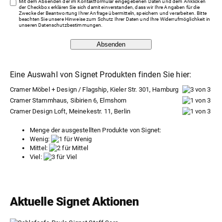
Mit dem Absenden der im Kontaktformular eingegebenen Daten und dem Anklicken
der Checkbox erklären Sie sich damit einverstanden, dass wir Ihre Angaben für die
Zwecke der Beantwortung Ihrer Anfrage übermitteln, speichern und verarbeiten. Bitte
beachten Sie unsere Hinweise zum Schutz Ihrer Daten und Ihre Widerrufmöglichkeit in
unseren
Datenschutzbestimmungen
.
Absenden
Eine Auswahl von Signet Produkten finden Sie hier:
Cramer Möbel + Design / Flagship, Kieler Str. 301, Hamburg
Cramer Stammhaus, Sibirien 6, Elmshorn
Cramer Design Loft, Meinekestr. 11, Berlin
Menge der ausgestellten Produkte von Signet:
Wenig:
Mittel:
Viel:
Aktuelle Signet Aktionen