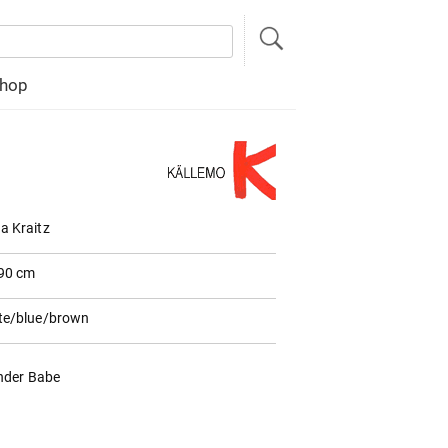
hop
a Kraitz
90 cm
te/blue/brown
nder Babe