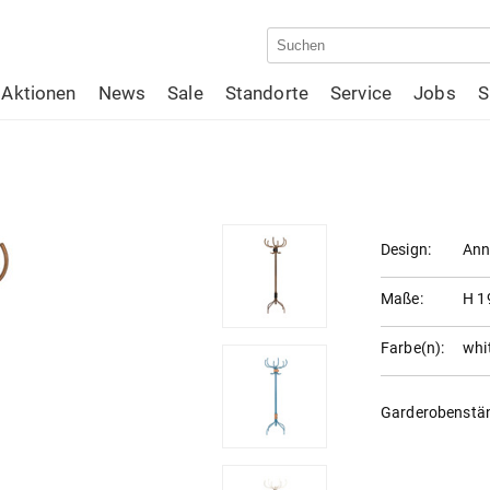
Aktionen
News
Sale
Standorte
Service
Jobs
S
Design:
Ann
Maße:
H 1
Farbe(n):
whi
Garderobenstä