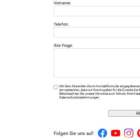
Vorname:
Telefon:
Ihre Frage:
Mit dem Absenden der im Kontaktformular eingegebenen 
einverstanden, dass wir Ihre Angaben für die Zwecke der 
Bitte beachten Sie unsere Hinweise zum Schutz Ihrer Date
Datenschutzbestimmungen
.
A
Folgen Sie uns auf: