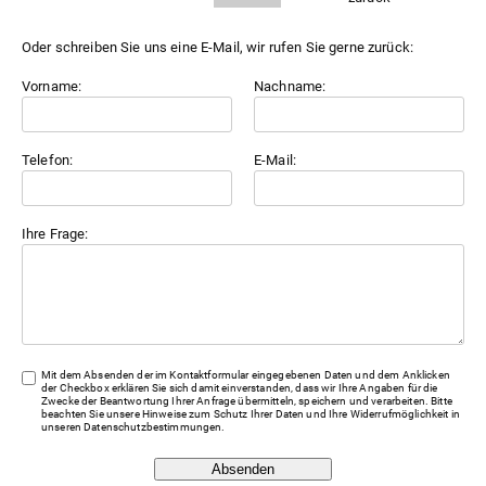
Oder schreiben Sie uns eine E-Mail, wir rufen Sie gerne zurück:
Vorname:
Nachname:
Telefon:
E-Mail:
Ihre Frage:
Mit dem Absenden der im Kontaktformular eingegebenen Daten und dem Anklicken
der Checkbox erklären Sie sich damit einverstanden, dass wir Ihre Angaben für die
Zwecke der Beantwortung Ihrer Anfrage übermitteln, speichern und verarbeiten. Bitte
beachten Sie unsere Hinweise zum Schutz Ihrer Daten und Ihre Widerrufmöglichkeit in
unseren
Datenschutzbestimmungen
.
Absenden