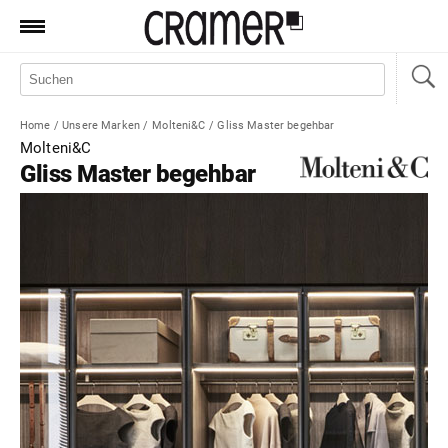
Produkte
Marken
Home
/
Unsere Marken
/
Molteni&C
/
Gliss Master begehbar
Manufaktur
Molteni&C
Gliss Master begehbar
Aktionen
News
Sale
Standorte
Service
Jobs
Shop