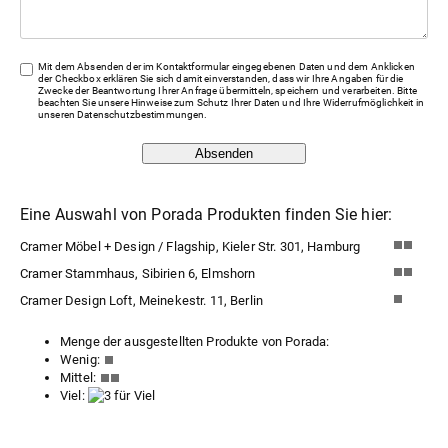
Mit dem Absenden der im Kontaktformular eingegebenen Daten und dem Anklicken
der Checkbox erklären Sie sich damit einverstanden, dass wir Ihre Angaben für die
Zwecke der Beantwortung Ihrer Anfrage übermitteln, speichern und verarbeiten. Bitte
beachten Sie unsere Hinweise zum Schutz Ihrer Daten und Ihre Widerrufmöglichkeit in
unseren
Datenschutzbestimmungen
.
Absenden
Eine Auswahl von Porada Produkten finden Sie hier:
Cramer Möbel + Design / Flagship, Kieler Str. 301, Hamburg
Cramer Stammhaus, Sibirien 6, Elmshorn
Cramer Design Loft, Meinekestr. 11, Berlin
Menge der ausgestellten Produkte von Porada:
Wenig:
Mittel:
Viel: