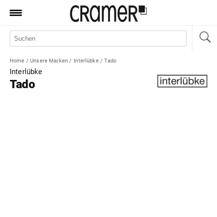
Produkte
Marken
Home
/
Unsere Marken
/
Interlübke
/
Tado
Manufaktur
Interlübke
Tado
Aktionen
News
Sale
Standorte
Service
Jobs
Shop