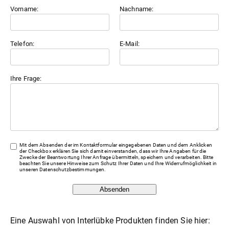
Vorname:
Nachname:
Telefon:
E-Mail:
Ihre Frage:
Mit dem Absenden der im Kontaktformular eingegebenen Daten und dem Anklicken
der Checkbox erklären Sie sich damit einverstanden, dass wir Ihre Angaben für die
Zwecke der Beantwortung Ihrer Anfrage übermitteln, speichern und verarbeiten. Bitte
beachten Sie unsere Hinweise zum Schutz Ihrer Daten und Ihre Widerrufmöglichkeit in
unseren
Datenschutzbestimmungen
.
Absenden
Eine Auswahl von Interlübke Produkten finden Sie hier: