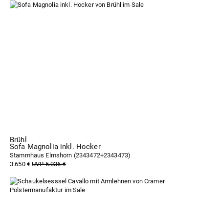
Brühl
Sofa Magnolia inkl. Hocker
Stammhaus Elmshorn (
2343472+2343473
)
3.650 €
UVP 5.036 €