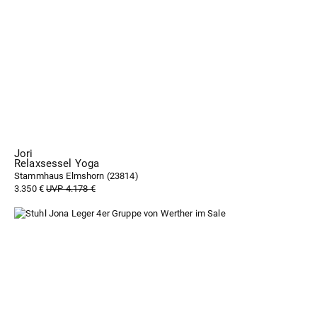
Jori
Relaxsessel Yoga
Stammhaus Elmshorn (
23814
)
3.350 €
UVP 4.178 €