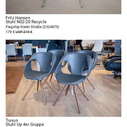
Fritz Hansen
Stuhl N02-20 Recycle
Flagship Kieler Straße (
2324875
)
179 €
UVP 319 €
Tonon
Stuhl Up 4er Gruppe