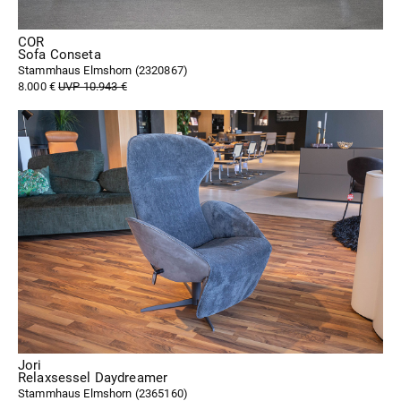
COR
Sofa Conseta
Stammhaus Elmshorn (
2320867
)
8.000 €
UVP 10.943 €
Jori
Relaxsessel Daydreamer
Stammhaus Elmshorn (
2365160
)