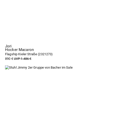
Jori
Hocker Macaron
Flagship Kieler Straße (
2321273
)
890 €
UVP 1.486 €