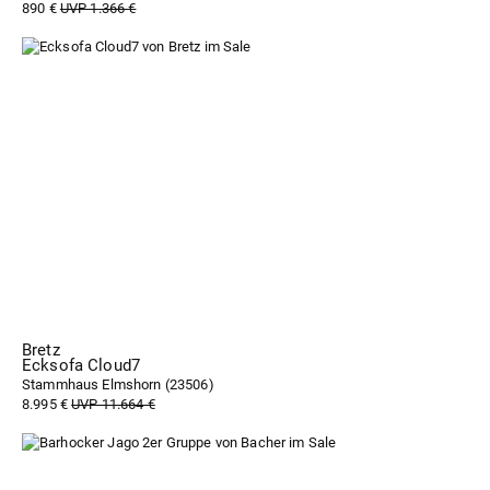
890 €
UVP 1.366 €
Bretz
Ecksofa Cloud7
Stammhaus Elmshorn (
23506
)
8.995 €
UVP 11.664 €