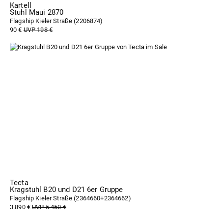
Kartell
Stuhl Maui 2870
Flagship Kieler Straße (
2206874
)
90 €
UVP 198 €
Tecta
Kragstuhl B20 und D21 6er Gruppe
Flagship Kieler Straße (
2364660+2364662
)
3.890 €
UVP 5.450 €