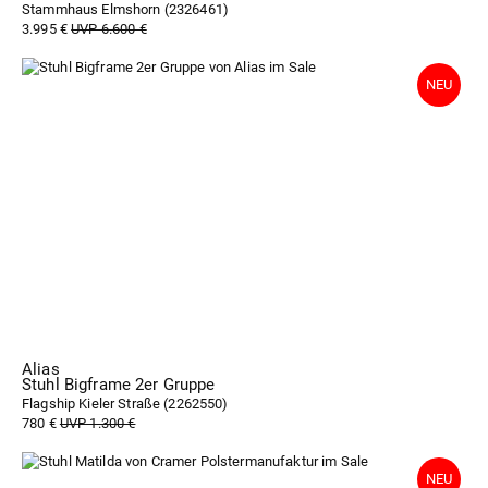
Stammhaus Elmshorn (
2326461
)
3.995 €
UVP 6.600 €
Alias
Stuhl Bigframe 2er Gruppe
Flagship Kieler Straße (
2262550
)
780 €
UVP 1.300 €