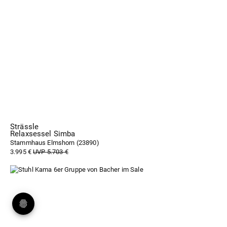
Strässle
Relaxsessel Simba
Stammhaus Elmshorn (
23890
)
3.995 €
UVP 5.703 €