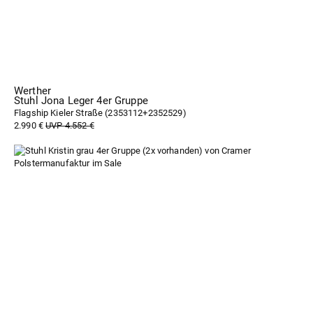
Werther
Stuhl Jona Leger 4er Gruppe
Flagship Kieler Straße (
2353112+2352529
)
2.990 €
UVP 4.552 €