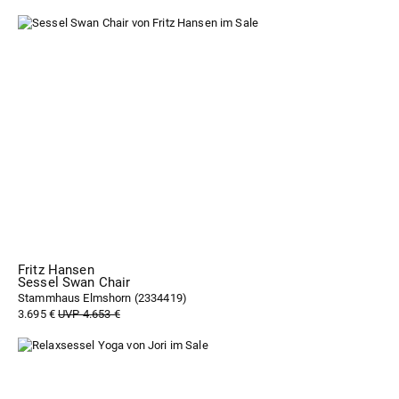
Fritz Hansen
Sessel Swan Chair
Stammhaus Elmshorn (
2334419
)
3.695 €
UVP 4.653 €