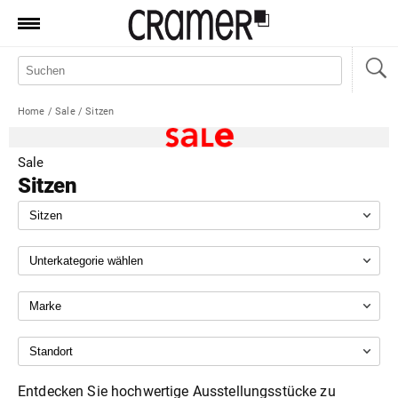
Produkte
Marken
Home
/
Sale
/
Sitzen
Manufaktur
Aktionen
Sale
Sitzen
News
Sale
Standorte
Service
Jobs
Shop
Entdecken Sie hochwertige Ausstellungsstücke zu