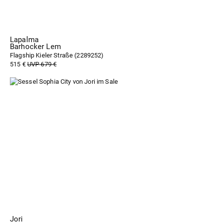
Lapalma
Barhocker Lem
Flagship Kieler Straße (
2289252
)
515 €
UVP 679 €
Jori