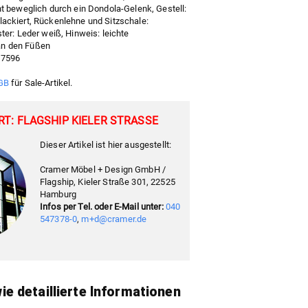
ht beweglich durch ein Dondola-Gelenk, Gestell:
lackiert, Rückenlehne und Sitzschale:
ster: Leder weiß, Hinweis: leichte
an den Füßen
17596
GB
für Sale-Artikel.
T: FLAGSHIP KIELER STRASSE
Dieser Artikel ist hier ausgestellt:
Cramer Möbel + Design GmbH /
Flagship, Kieler Straße 301, 22525
Hamburg
Infos per Tel. oder E-Mail unter:
040
547378-0
,
m+d@cramer.de
e detaillierte Informationen