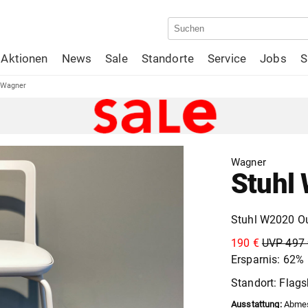
Aktionen
News
Sale
Standorte
Service
Jobs
S
 Wagner
Wagner
Stuhl
Stuhl W2020 Ou
190 €
UVP 497 
Ersparnis: 62%
Standort: Flags
Ausstattung:
Abmess