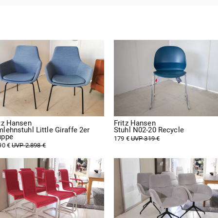
itz Hansen
Fritz Hansen
lehnstuhl Little Giraffe 2er
Stuhl N02-20 Recycle
uppe
179 €
UVP 319 €
90 €
UVP 2.898 €