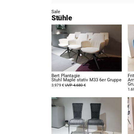
Sale
Stühle
Bert Plantagie
Fr
Stuhl Maple stativ M33 6er Gruppe
Arm
Gr
3.979 €
UVP 4.680 €
1.6