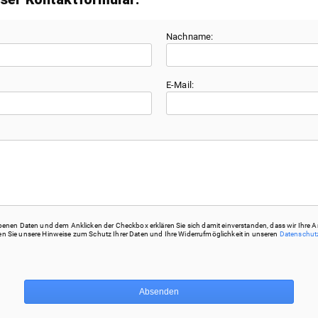
Nachname:
E-Mail:
nen Daten und dem Anklicken der Checkbox erklären Sie sich damit einverstanden, dass wir Ihre A
hten Sie unsere Hinweise zum Schutz Ihrer Daten und Ihre Widerrufmöglichkeit in unseren
Datenschu
Absenden