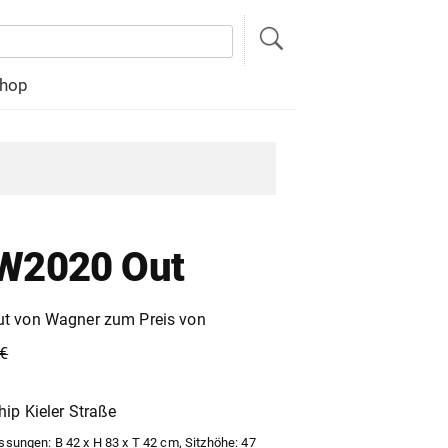
hop
 W2020 Out
t von Wagner zum Preis von
€
hip Kieler Straße
ungen: B 42 x H 83 x T 42 cm, Sitzhöhe: 47