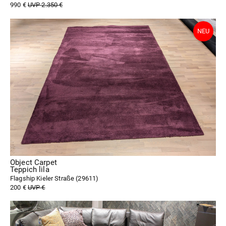
990 €
UVP 2.350 €
Object Carpet
Teppich lila
Flagship Kieler Straße (
29611
)
200 €
UVP €