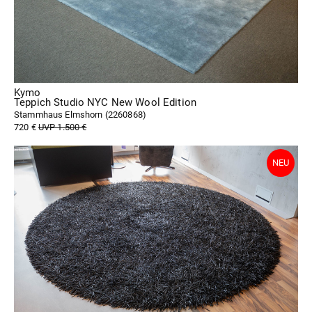
Kymo
Teppich Studio NYC New Wool Edition
Stammhaus Elmshorn (
2260868
)
720 €
UVP 1.500 €