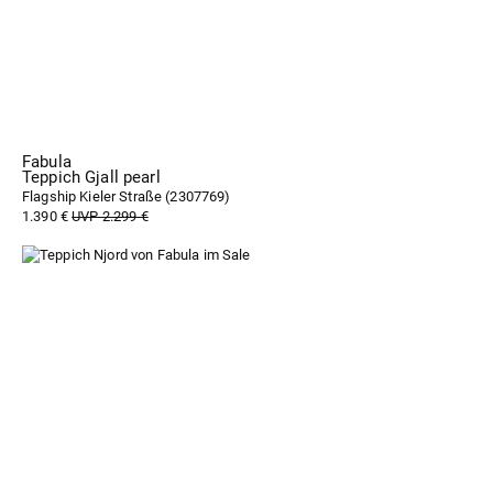
Fabula
Teppich Gjall pearl
Flagship Kieler Straße (
2307769
)
1.390 €
UVP 2.299 €