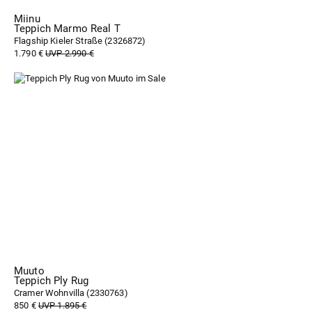
Miinu
Teppich Marmo Real T
Flagship Kieler Straße (
2326872
)
1.790 €
UVP 2.990 €
Muuto
Teppich Ply Rug
Cramer Wohnvilla (
2330763
)
850 €
UVP 1.895 €