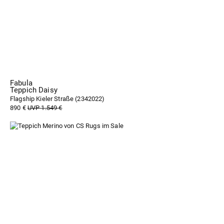
Fabula
Teppich Daisy
Flagship Kieler Straße (
2342022
)
890 €
UVP 1.549 €