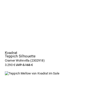
Kvadrat
Teppich Silhouette
Cramer Wohnvilla (
2302918
)
3.290 €
UVP 5.168 €