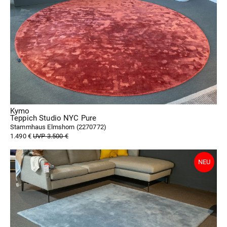
Kymo
Teppich Studio NYC Pure
Stammhaus Elmshorn (
2270772
)
1.490 €
UVP 3.500 €