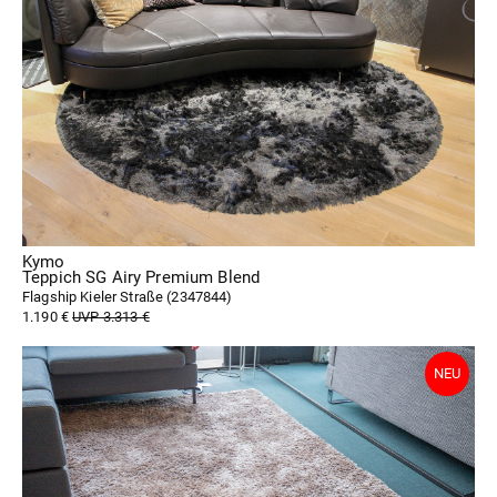
Kymo
Teppich SG Airy Premium Blend
Flagship Kieler Straße (
2347844
)
1.190 €
UVP 3.313 €