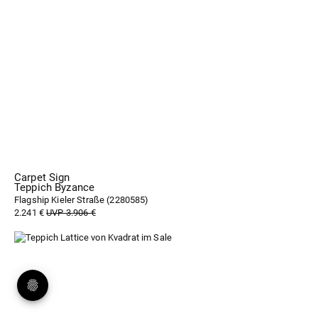
Carpet Sign
Teppich Byzance
Flagship Kieler Straße (
2280585
)
2.241 €
UVP 3.906 €