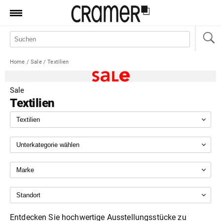
Produkte
Marken
Home
/
Sale
/
Textilien
Manufaktur
Aktionen
Sale
Textilien
News
Sale
Standorte
Service
Jobs
Shop
Entdecken Sie hochwertige Ausstellungsstücke zu