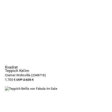
Kvadrat
Teppich Kelim
Cramer Wohnvilla (
2348718
)
1.700 €
UVP 2.635 €