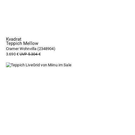
Kvadrat
Teppich Mellow
Cramer Wohnvilla (
2348904
)
3.690 €
UVP 5.304 €