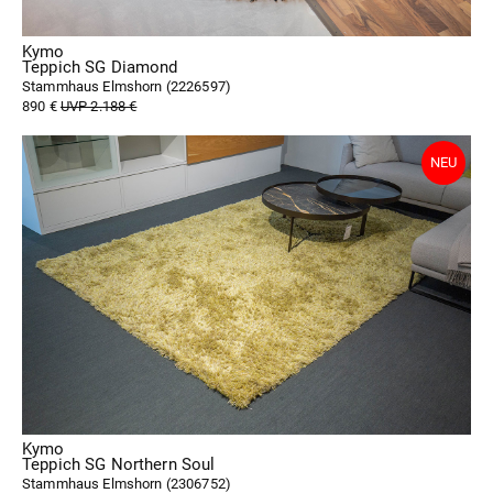
Kymo
Teppich SG Diamond
Stammhaus Elmshorn (
2226597
)
890 €
UVP 2.188 €
Kymo
Teppich SG Northern Soul
Stammhaus Elmshorn (
2306752
)