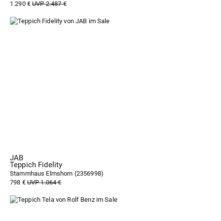
1.290 €
UVP 2.487 €
JAB
Teppich Fidelity
Stammhaus Elmshorn (
2356998
)
798 €
UVP 1.064 €