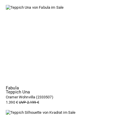
Fabula
Teppich Una
Cramer Wohnvilla (
2333507
)
1.390 €
UVP 2.199 €