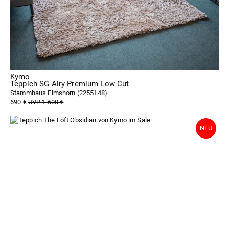
Kymo
Teppich SG Airy Premium Low Cut
Stammhaus Elmshorn (
2255148
)
690 €
UVP 1.600 €