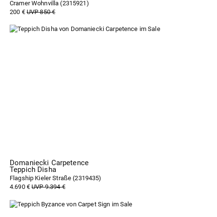
Cramer Wohnvilla (
2315921
)
200 €
UVP 850 €
Domaniecki Carpetence
Teppich Disha
Flagship Kieler Straße (
2319435
)
4.690 €
UVP 9.394 €