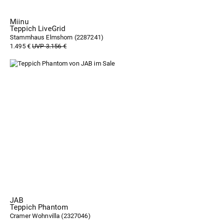
Miinu
Teppich LiveGrid
Stammhaus Elmshorn (
2287241
)
1.495 €
UVP 3.156 €
JAB
Teppich Phantom
Cramer Wohnvilla (
2327046
)