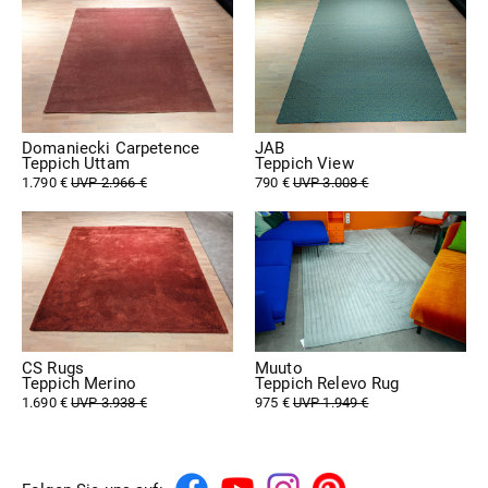
Domaniecki Carpetence
JAB
Teppich Uttam
Teppich View
1.790 €
UVP 2.966 €
790 €
UVP 3.008 €
CS Rugs
Muuto
Teppich Merino
Teppich Relevo Rug
1.690 €
UVP 3.938 €
975 €
UVP 1.949 €