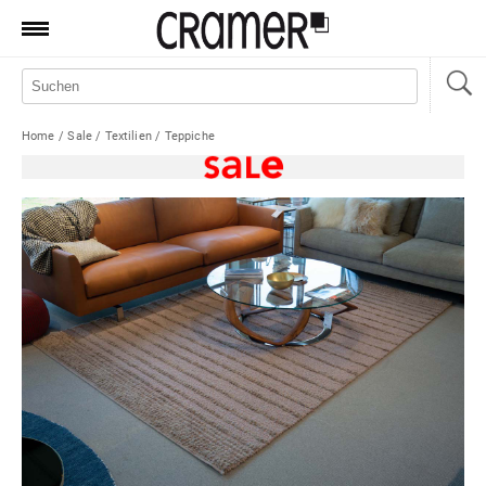
Produkte
Marken
Home
/
Sale
/
Textilien
/
Teppiche
Manufaktur
Aktionen
News
Sale
Standorte
Service
Jobs
Shop