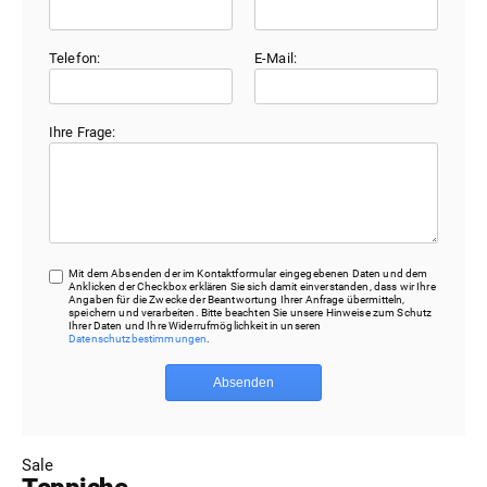
Telefon:
E-Mail:
Ihre Frage:
Mit dem Absenden der im Kontaktformular eingegebenen Daten und dem
Anklicken der Checkbox erklären Sie sich damit einverstanden, dass wir Ihre
Angaben für die Zwecke der Beantwortung Ihrer Anfrage übermitteln,
speichern und verarbeiten. Bitte beachten Sie unsere Hinweise zum Schutz
Ihrer Daten und Ihre Widerrufmöglichkeit in unseren
Datenschutzbestimmungen
.
Absenden
Sale