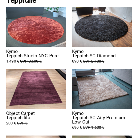
Teppiche
Kymo
Kymo
Teppich Studio NYC Pure
Teppich SG Diamond
1.490 €
UVP 3.500 €
890 €
UVP 2.188 €
Object Carpet
Kymo
Teppich lila
Teppich SG Airy Premium
Low Cut
200 €
UVP €
690 €
UVP 1.600 €