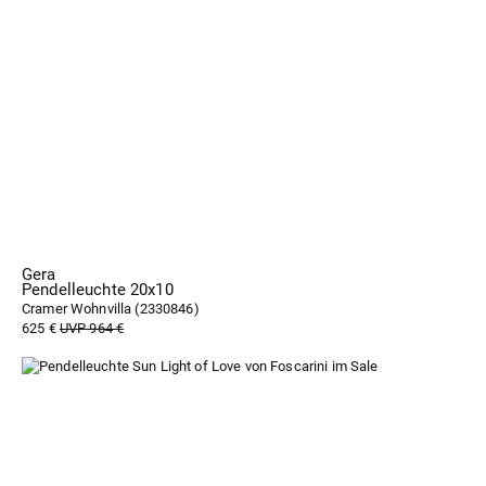
Gera
Pendelleuchte 20x10
Cramer Wohnvilla (
2330846
)
625 €
UVP 964 €