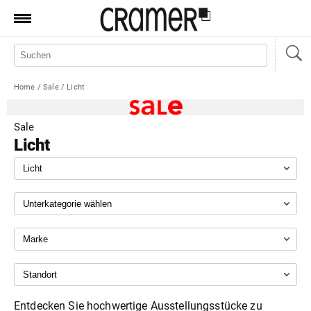
Produkte
Marken
Home
/
Sale
/
Licht
Manufaktur
Aktionen
Sale
Licht
News
Sale
Standorte
Service
Jobs
Shop
Entdecken Sie hochwertige Ausstellungsstücke zu