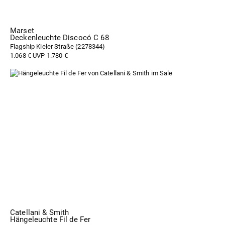
Marset
Deckenleuchte Discocó C 68
Flagship Kieler Straße (
2278344
)
1.068 €
UVP 1.780 €
Catellani & Smith
Hängeleuchte Fil de Fer