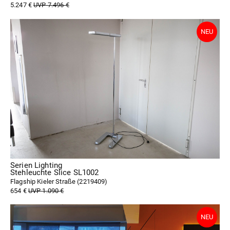
5.247 €
UVP 7.496 €
Serien Lighting
Stehleuchte Slice SL1002
Flagship Kieler Straße (
2219409
)
654 €
UVP 1.090 €