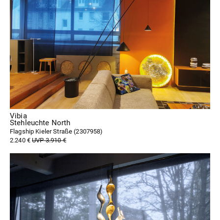
Vibia
Stehleuchte North
Flagship Kieler Straße (
2307958
)
2.240 €
UVP 3.910 €