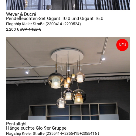
Wever & Ducré
Pendelleuchten-Set Gigant 10.0 und Gigant 16.0
Flagship Kieler Straße (
2300414+2299524
)
2.200 €
UVP 4.129 €
Pentalight
Hängeleuchte Glo 9er Gruppe
Flagship Kieler Straße (
2355414+2355415+2355416
)