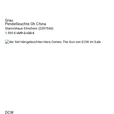
Grau
Pendelleuchte Oh China
Stammhaus Elmshorn (
2297566
)
1.590 €
UVP 2.120 €
DCW