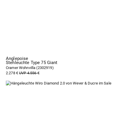
Anglepoise
Stehleuchte Type 75 Giant
Cramer Wohnvilla (
2302919
)
2.278 €
UVP 4.556 €