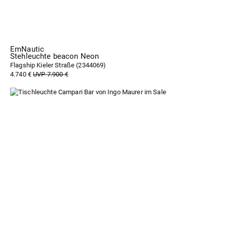
EmNautic
Stehleuchte beacon Neon
Flagship Kieler Straße (
2344069
)
4.740 €
UVP 7.900 €