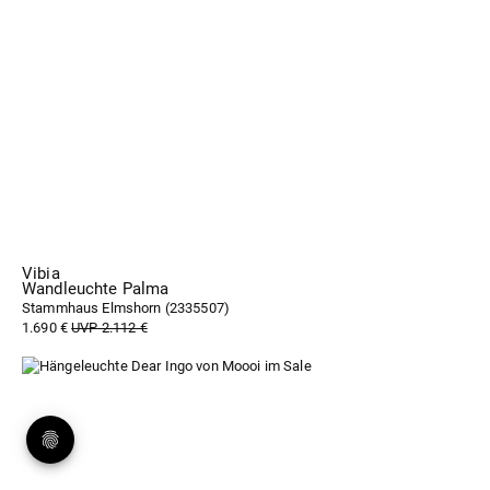
Vibia
Wandleuchte Palma
Stammhaus Elmshorn (
2335507
)
1.690 €
UVP 2.112 €