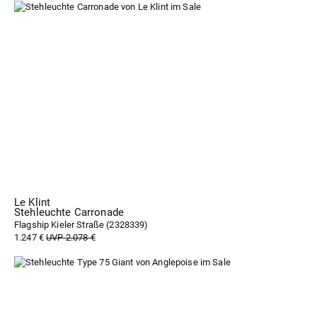
Le Klint
Stehleuchte Carronade
Flagship Kieler Straße (
2328339
)
1.247 €
UVP 2.078 €