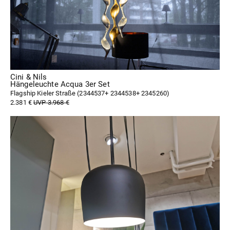
Cini & Nils
Hängeleuchte Acqua 3er Set
Flagship Kieler Straße (
2344537+ 2344538+ 2345260
)
2.381 €
UVP 3.968 €