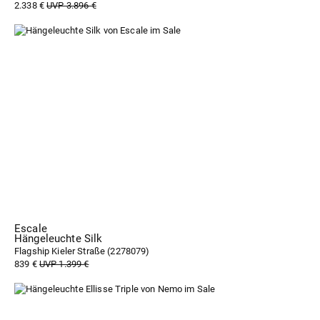
2.338 €
UVP 3.896 €
Escale
Hängeleuchte Silk
Flagship Kieler Straße (
2278079
)
839 €
UVP 1.399 €