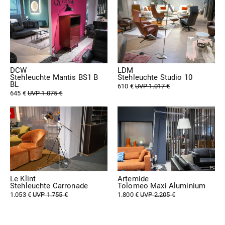
DCW
LDM
Stehleuchte Mantis BS1 B
Stehleuchte Studio 10
BL
610 €
UVP 1.017 €
645 €
UVP 1.075 €
Le Klint
Artemide
Stehleuchte Carronade
Tolomeo Maxi Aluminium
1.053 €
UVP 1.755 €
1.800 €
UVP 2.205 €