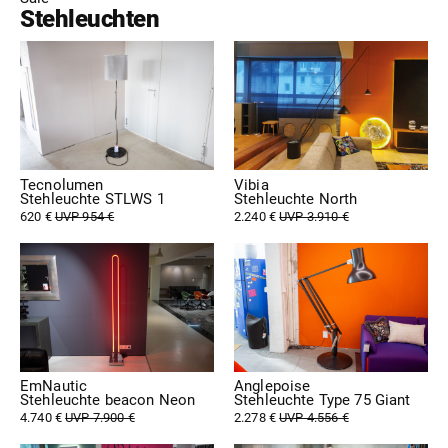
Stehleuchten
Tecnolumen
Vibia
Stehleuchte STLWS 1
Stehleuchte North
620 €
UVP 954 €
2.240 €
UVP 3.910 €
EmNautic
Anglepoise
Stehleuchte beacon Neon
Stehleuchte Type 75 Giant
4.740 €
UVP 7.900 €
2.278 €
UVP 4.556 €