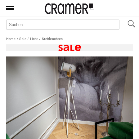
Produkte
Marken
Home
/
Sale
/
Licht
/
Stehleuchten
Manufaktur
Aktionen
News
Sale
Standorte
Service
Jobs
Shop