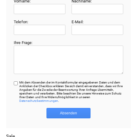
Vorname:
Nachname:
Telefon:
E-Mail:
Ihre Frage:
Mit dem Absenden der im Kontaktformular eingegebenen Daten und dem
Anklicken der Checkbox erklären Sie sich damit einverstanden, dass wir Ihre
Angaben für die Zwecke der Beantwortung Ihrer Anfrage übermitteln,
speichern und verarbeiten. Bitte beachten Sie unsere Hinweise zum Schutz
Ihrer Daten und Ihre Widerrufmöglichkeit in unseren
Datenschutzbestimmungen
.
Absenden
Sale