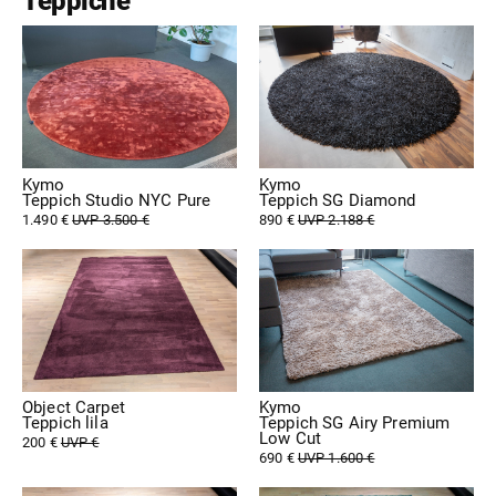
Teppiche
Kymo
Kymo
Teppich Studio NYC Pure
Teppich SG Diamond
1.490 €
UVP 3.500 €
890 €
UVP 2.188 €
Object Carpet
Kymo
Teppich lila
Teppich SG Airy Premium
Low Cut
200 €
UVP €
690 €
UVP 1.600 €