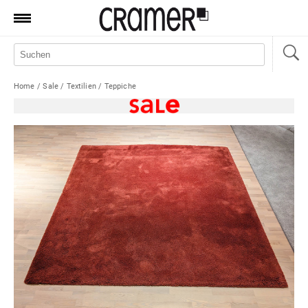
Produkte
Marken
Home
/
Sale
/
Textilien
/
Teppiche
Manufaktur
Aktionen
News
Sale
Standorte
Service
Jobs
Shop