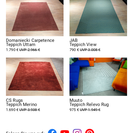
Domaniecki Carpetence
JAB
Teppich Uttam
Teppich View
1.790 €
UVP 2.966 €
790 €
UVP 3.008 €
CS Rugs
Muuto
Teppich Merino
Teppich Relevo Rug
1.690 €
UVP 3.938 €
975 €
UVP 1.949 €