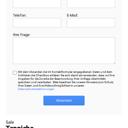
Telefon:
E-Mail:
Ihre Frage:
Mit dem Absenden der im Kontaktformular eingegebenen Daten und dem
Anklicken der Checkbox erklären Sie sich damit einverstanden, dass wir Ihre
Angaben für die Zwecke der Beantwortung Ihrer Anfrage übermitteln,
speichern und verarbeiten. Bitte beachten Sie unsere Hinweise zum Schutz
Ihrer Daten und Ihre Widerrufmöglichkeit in unseren
Datenschutzbestimmungen
.
Absenden
Sale