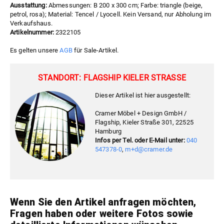
Ausstattung:
Abmessungen: B 200 x 300 cm; Farbe: triangle (beige,
petrol, rosa); Material: Tencel / Lyocell. Kein Versand, nur Abholung im
Verkaufshaus.
Artikelnummer:
2322105
Es gelten unsere
AGB
für Sale-Artikel.
STANDORT: FLAGSHIP KIELER STRASSE
Dieser Artikel ist hier ausgestellt:
Cramer Möbel + Design GmbH /
Flagship, Kieler Straße 301, 22525
Hamburg
Infos per Tel. oder E-Mail unter:
040
547378-0
,
m+d@cramer.de
Wenn Sie den Artikel anfragen möchten,
Fragen haben oder weitere Fotos sowie