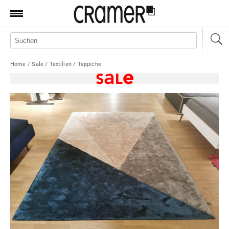
Produkte
Marken
Home
/
Sale
/
Textilien
/
Teppiche
Manufaktur
Aktionen
News
Sale
Standorte
Service
Jobs
Shop