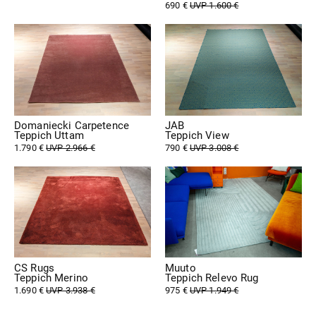
690 €
UVP 1.600 €
Domaniecki Carpetence
JAB
Teppich Uttam
Teppich View
1.790 €
UVP 2.966 €
790 €
UVP 3.008 €
CS Rugs
Muuto
Teppich Merino
Teppich Relevo Rug
1.690 €
UVP 3.938 €
975 €
UVP 1.949 €