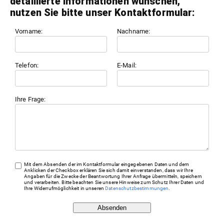
detaillierte Informationen wünschen,
nutzen Sie bitte unser Kontaktformular:
Vorname:
Nachname:
Telefon:
E-Mail:
Ihre Frage:
Mit dem Absenden der im Kontaktformular eingegebenen Daten und dem
Anklicken der Checkbox erklären Sie sich damit einverstanden, dass wir Ihre
Angaben für die Zwecke der Beantwortung Ihrer Anfrage übermitteln, speichern
und verarbeiten. Bitte beachten Sie unsere Hinweise zum Schutz Ihrer Daten und
Ihre Widerrufmöglichkeit in unseren
Datenschutzbestimmungen
.
Absenden