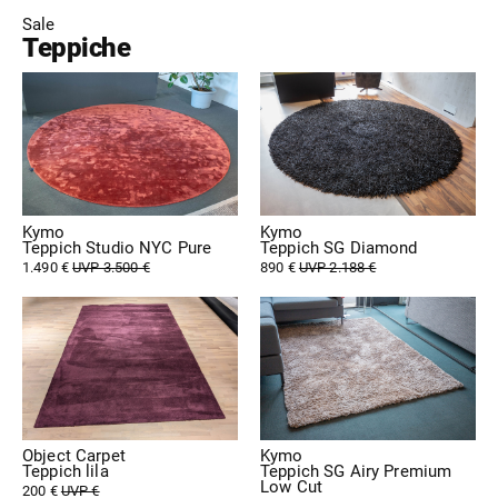
Sale
Teppiche
Kymo
Kymo
Teppich Studio NYC Pure
Teppich SG Diamond
1.490 €
UVP 3.500 €
890 €
UVP 2.188 €
Object Carpet
Kymo
Teppich lila
Teppich SG Airy Premium
Low Cut
200 €
UVP €