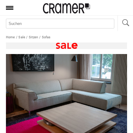
Produkte
Marken
Home
/
Sale
/
Sitzen
/
Sofas
Manufaktur
Aktionen
News
Sale
Standorte
Service
Jobs
Shop