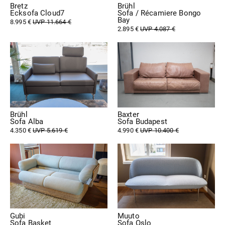
Bretz
Brühl
Ecksofa Cloud7
Sofa / Récamiere Bongo
Bay
8.995 €
UVP 11.664 €
2.895 €
UVP 4.087 €
Brühl
Baxter
Sofa Alba
Sofa Budapest
4.350 €
UVP 5.619 €
4.990 €
UVP 10.400 €
Gubi
Muuto
Sofa Basket
Sofa Oslo