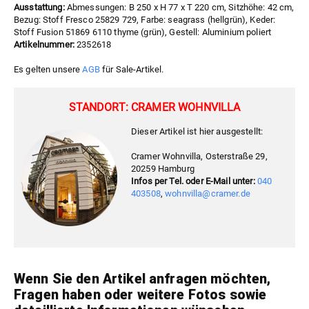
Ausstattung:
Abmessungen: B 250 x H 77 x T 220 cm, Sitzhöhe: 42 cm,
Bezug: Stoff Fresco 25829 729, Farbe: seagrass (hellgrün), Keder:
Stoff Fusion 51869 6110 thyme (grün), Gestell: Aluminium poliert
Artikelnummer:
2352618
Es gelten unsere
AGB
für Sale-Artikel.
STANDORT: CRAMER WOHNVILLA
Dieser Artikel ist hier ausgestellt:
Cramer Wohnvilla, Osterstraße 29,
20259 Hamburg
Infos per Tel. oder E-Mail unter:
040
403508
,
wohnvilla@cramer.de
Wenn Sie den Artikel anfragen möchten,
Fragen haben oder weitere Fotos sowie