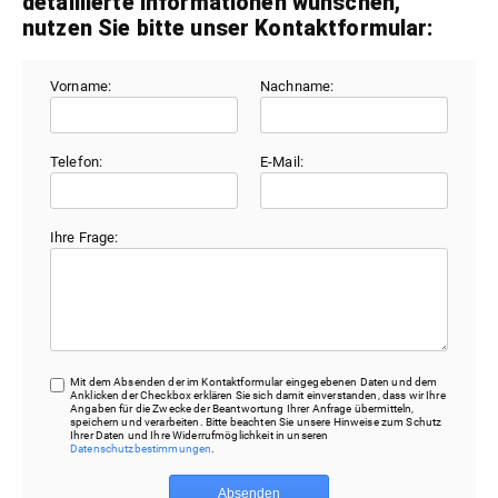
detaillierte Informationen wünschen,
nutzen Sie bitte unser Kontaktformular:
Vorname:
Nachname:
Telefon:
E-Mail:
Ihre Frage:
Mit dem Absenden der im Kontaktformular eingegebenen Daten und dem
Anklicken der Checkbox erklären Sie sich damit einverstanden, dass wir Ihre
Angaben für die Zwecke der Beantwortung Ihrer Anfrage übermitteln,
speichern und verarbeiten. Bitte beachten Sie unsere Hinweise zum Schutz
Ihrer Daten und Ihre Widerrufmöglichkeit in unseren
Datenschutzbestimmungen
.
Absenden