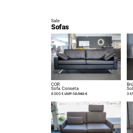
Sale
Sofas
COR
Brü
Sofa Conseta
So
8.000 €
UVP 10.943 €
3.6