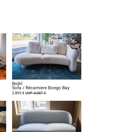
Brühl
Sofa / Récamiere Bongo Bay
2.895 €
UVP 4.087 €