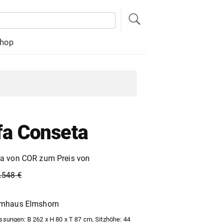
hop
fa Conseta
a von COR zum Preis von
.548 €
mmhaus Elmshorn
ungen: B 262 x H 80 x T 87 cm, Sitzhöhe: 44