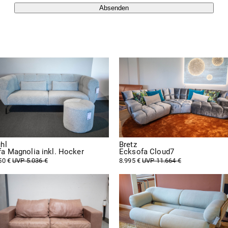
Absenden
hl
Bretz
fa Magnolia inkl. Hocker
Ecksofa Cloud7
50 €
UVP 5.036 €
8.995 €
UVP 11.664 €