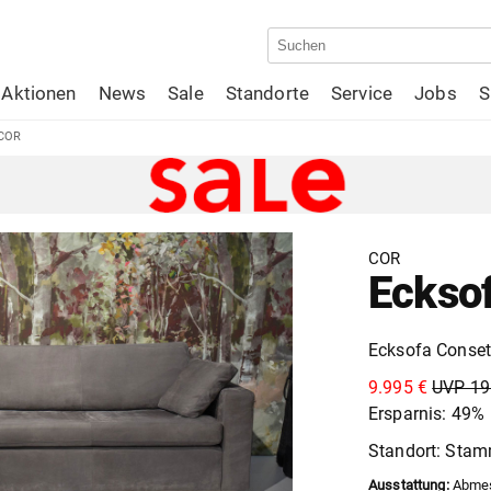
Aktionen
News
Sale
Standorte
Service
Jobs
S
 COR
COR
Eckso
Ecksofa Conset
9.995 €
UVP 19
Ersparnis: 49%
Standort: Sta
Ausstattung:
Abmess