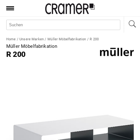
Produkte
Marken
Home
/
Unsere Marken
/
Müller Möbelfabrikation
/
R 200
Manufaktur
Müller Möbelfabrikation
R 200
Aktionen
News
Sale
Standorte
Service
Jobs
Shop