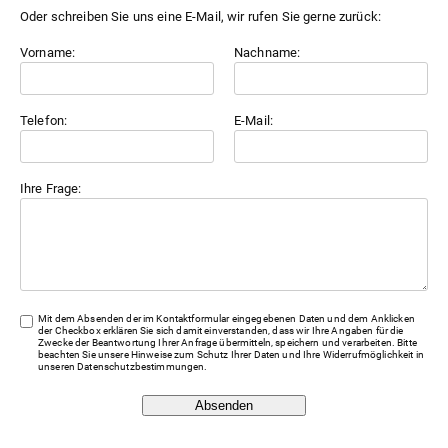
Oder schreiben Sie uns eine E-Mail, wir rufen Sie gerne zurück:
Vorname:
Nachname:
Telefon:
E-Mail:
Ihre Frage:
Mit dem Absenden der im Kontaktformular eingegebenen Daten und dem Anklicken
der Checkbox erklären Sie sich damit einverstanden, dass wir Ihre Angaben für die
Zwecke der Beantwortung Ihrer Anfrage übermitteln, speichern und verarbeiten. Bitte
beachten Sie unsere Hinweise zum Schutz Ihrer Daten und Ihre Widerrufmöglichkeit in
unseren
Datenschutzbestimmungen
.
Absenden