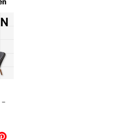
en
 –