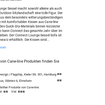
nge Sessel macht sowohl alleine als auch
Outdoor-Sitzlandschaft eine tolle Figur. Der
 aus dem besonders witterungsbeständigen
 mit komfortablen Kissen aus Cane-line
 des Quick-Dry-Materials binnen kürzester
So kann Connect das gesamte Jahr über im
leiben. Der Connect Lounge Sessel Sofa ist
warz erhältlich. Die Kissen sind...
onen
von Cane-line Produkten finden Sie
sign / Flagship, Kieler Str. 301, Hamburg
, Sibirien 6, Elmshorn
ellten Produkte von Cane-line:
el:
Viel: