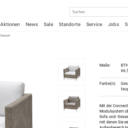
Aktionen
News
Sale
Standorte
Service
Jobs
S
 Sessel
Maße:
BTH:
66,
Farbe(n):
Gest
tau
Mit der Connect
Modulsystem üb
Sofa und -Sesse
mit denen Sie 
Außenbereich k