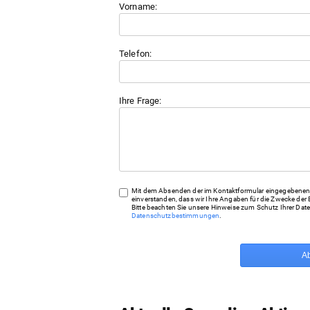
Vorname:
Telefon:
Ihre Frage:
Mit dem Absenden der im Kontaktformular eingegebenen 
einverstanden, dass wir Ihre Angaben für die Zwecke der 
Bitte beachten Sie unsere Hinweise zum Schutz Ihrer Date
Datenschutzbestimmungen
.
A