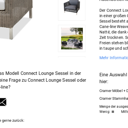
Der Connect Lou
in einer großen 
Sessel besteht
Cane-line Weave
Natté, die dank
Zeit trocknen. 
Freien stehen b
in taupe und sch
Mehr Informati
as Modell Connect Lounge Sessel in der
Eine Auswahl 
 eine Frage zu Connect Lounge Sessel oder
hier:
line?
Cramer Möbel + De
Cramer Stammhaus
Menge der ausgest
Wenig:
Mitt
e gerne zurück: