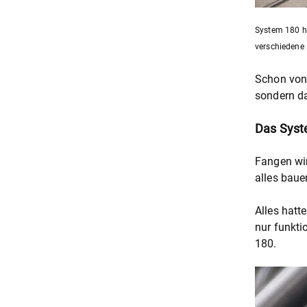
System 180 ha
verschiedene 
Schon von 
sondern da
Das Syst
Fangen wir
alles baue
Alles hatt
nur funkti
180.