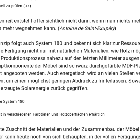
it zu prüfen (u.r.)
heit entsteht offensichtlich nicht dann, wenn man nichts me
s mehr wegnehmen kann. (
Antoine de Saint-Exupéry
)
nzip folgt auch System 180 und bekennt sich klar zur Ressou
e Fertigung nicht nur mit natürlichen Materialien, wie Holz mög
Produktionsprozess nahezu auf den letzten Millimeter ausgenut
uptkomponente der Möbel sind schwarz durchgefärbte MDF-Plat
t angeboten werden. Auch energetisch wird an vielen Stellen ve
n, um einen möglichst geringen Abdruck zu hinterlassen. Sowei
erzeugte Solarenergie zurück gegriffen.
t in verschiedenen Farbtönen und Holzoberflächen erhältlich
e Zuschnitt der Materialien und der Zusammenbau der Möbel erf
 kann heute noch von sich behaupten, in der vollen Fertigung