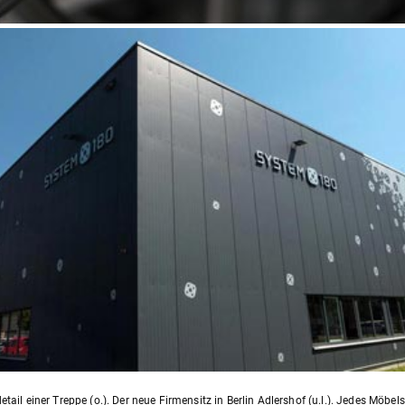
tail einer Treppe (o.). Der neue Firmensitz in Berlin Adlershof (u.l.). Jedes Möbe