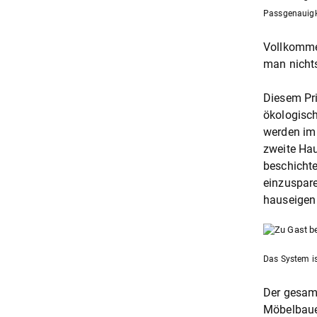
Passgenauigke
Vollkommen
man nicht
Diesem Pri
ökologisch
werden im 
zweite Ha
beschichte
einzuspare
hauseigen 
Das System is
Der gesamt
Möbelbauer