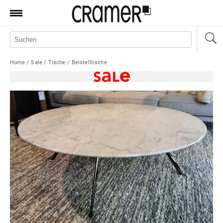
Produkte
Marken
Home
/
Sale
/
Tische
/
Beistelltische
Manufaktur
Aktionen
News
Sale
Standorte
Service
Jobs
Shop