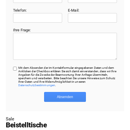
Telefon:
E-Mail:
Ihre Frage:
Mit dem Absenden der im Kontaktformular eingegebenen Daten und dem
Anklicken der Checkbox erklären Sie sich damit einverstanden, dass wir Ihre
Angaben für die Zwecke der Beantwortung Ihrer Anfrage übermitteln,
speichern und verarbeiten. Bitte beachten Sie unsere Hinweise zum Schutz
Ihrer Daten und Ihre Widerrufmöglichkeit in unseren
Datenschutzbestimmungen
.
Absenden
Sale
Beistelltische