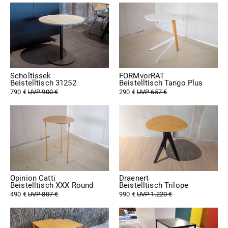
Scholtissek
FORMvorRAT
Beistelltisch 31252
Beistelltisch Tango Plus
790 €
UVP 900 €
290 €
UVP 657 €
Opinion Catti
Draenert
Beistelltisch XXX Round
Beistelltisch Trilope
490 €
UVP 807 €
990 €
UVP 1.220 €