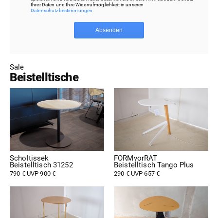
Ihrer Daten und Ihre Widerrufmöglichkeit in unseren
Datenschutzbestimmungen
.
Absenden
Sale
Beistelltische
Scholtissek
FORMvorRAT
Beistelltisch 31252
Beistelltisch Tango Plus
790 €
UVP 900 €
290 €
UVP 657 €