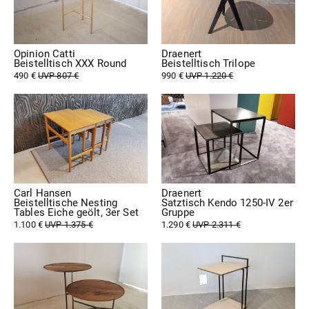
Opinion Catti
Draenert
Beistelltisch XXX Round
Beistelltisch Trilope
490 €
UVP 807 €
990 €
UVP 1.220 €
Carl Hansen
Draenert
Beistelltische Nesting
Satztisch Kendo 1250-IV 2er
Tables Eiche geölt, 3er Set
Gruppe
1.100 €
UVP 1.375 €
1.290 €
UVP 2.311 €