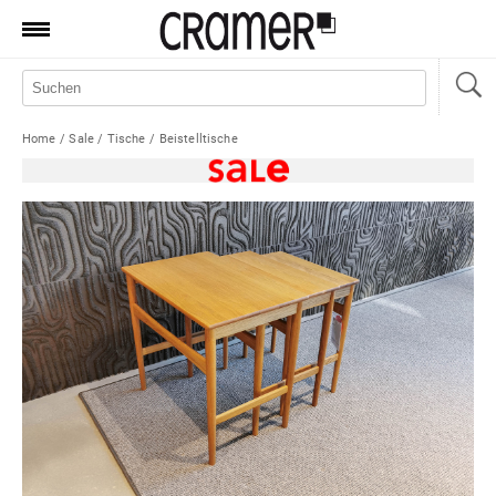
Produkte
Marken
Home
/
Sale
/
Tische
/
Beistelltische
Manufaktur
Aktionen
News
Sale
Standorte
Service
Jobs
Shop