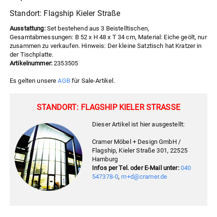
Standort: Flagship Kieler Straße
Ausstattung:
Set bestehend aus 3 Beistelltischen,
Gesamtabmessungen: B 52 x H 48 x T 34 cm, Material: Eiche geölt, nur
zusammen zu verkaufen. Hinweis: Der kleine Satztisch hat Kratzer in
der Tischplatte.
Artikelnummer:
2353505
Es gelten unsere
AGB
für Sale-Artikel.
STANDORT: FLAGSHIP KIELER STRASSE
Dieser Artikel ist hier ausgestellt:
Cramer Möbel + Design GmbH /
Flagship, Kieler Straße 301, 22525
Hamburg
Infos per Tel. oder E-Mail unter:
040
547378-0
,
m+d@cramer.de