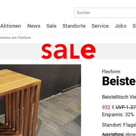
Aktionen
News
Sale
Standorte
Service
Jobs
S
 Vienna von Flexform
Flexform
Beiste
Beistelltisch V
932 €
UVP 1.37
Ersparnis: 32%
Standort: Flags
Ausstattung:
Abmes