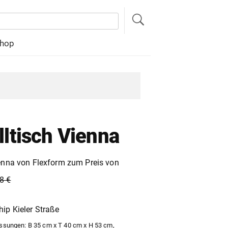
hop
lltisch Vienna
ienna von Flexform zum Preis von
8 €
hip Kieler Straße
sungen: B 35 cm x T 40 cm x H 53 cm,