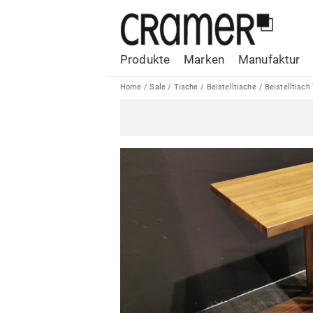
Produkte
Marken
Manufaktur
Home
/
Sale
/
Tische
/
Beistelltische
/
Beistelltisch