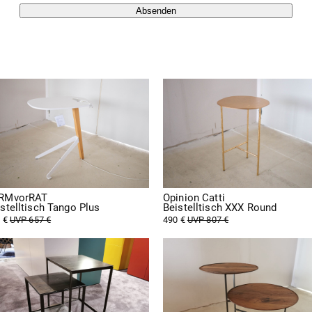
Absenden
RMvorRAT
Opinion Catti
stelltisch Tango Plus
Beistelltisch XXX Round
 €
UVP 657 €
490 €
UVP 807 €