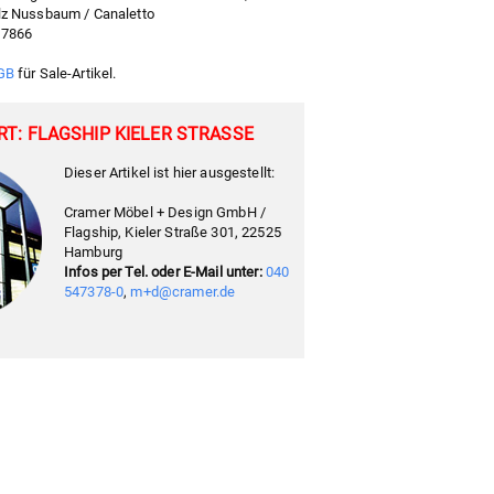
lz Nussbaum / Canaletto
07866
GB
für Sale-Artikel.
T: FLAGSHIP KIELER STRASSE
Dieser Artikel ist hier ausgestellt:
Cramer Möbel + Design GmbH /
Flagship, Kieler Straße 301, 22525
Hamburg
Infos per Tel. oder E-Mail unter:
040
547378-0
,
m+d@cramer.de