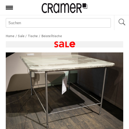
Produkte
Marken
Home
/
Sale
/
Tische
/
Beistelltische
Manufaktur
Aktionen
News
Sale
Standorte
Service
Jobs
Shop