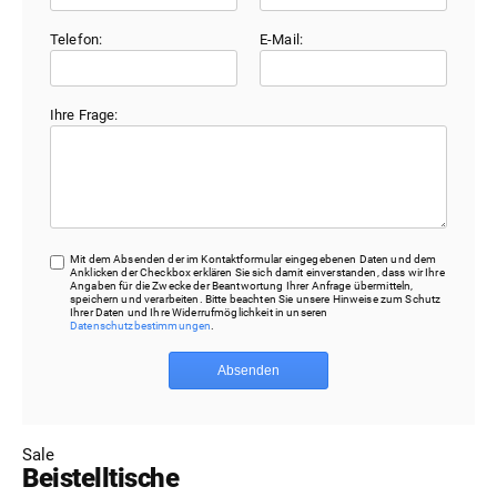
Telefon:
E-Mail:
Ihre Frage:
Mit dem Absenden der im Kontaktformular eingegebenen Daten und dem
Anklicken der Checkbox erklären Sie sich damit einverstanden, dass wir Ihre
Angaben für die Zwecke der Beantwortung Ihrer Anfrage übermitteln,
speichern und verarbeiten. Bitte beachten Sie unsere Hinweise zum Schutz
Ihrer Daten und Ihre Widerrufmöglichkeit in unseren
Datenschutzbestimmungen
.
Absenden
Sale
Beistelltische