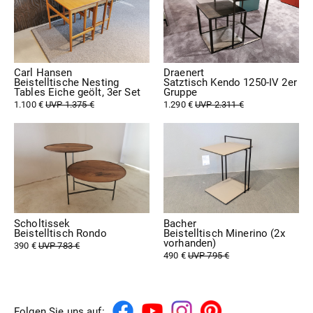
Carl Hansen
Draenert
Beistelltische Nesting
Satztisch Kendo 1250-IV 2er
Tables Eiche geölt, 3er Set
Gruppe
1.100 €
UVP 1.375 €
1.290 €
UVP 2.311 €
Scholtissek
Bacher
Beistelltisch Rondo
Beistelltisch Minerino (2x
vorhanden)
390 €
UVP 783 €
490 €
UVP 795 €
Folgen Sie uns auf: