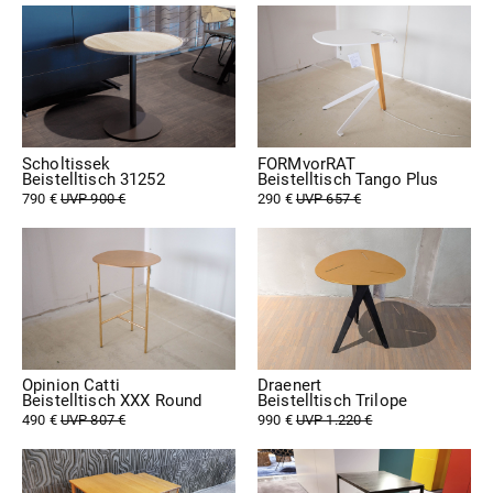
Scholtissek
FORMvorRAT
Beistelltisch 31252
Beistelltisch Tango Plus
790 €
UVP 900 €
290 €
UVP 657 €
Opinion Catti
Draenert
Beistelltisch XXX Round
Beistelltisch Trilope
490 €
UVP 807 €
990 €
UVP 1.220 €