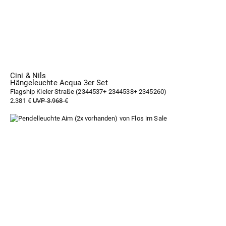
Cini & Nils
Hängeleuchte Acqua 3er Set
Flagship Kieler Straße (
2344537+ 2344538+ 2345260
)
2.381 €
UVP 3.968 €