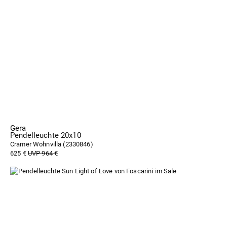
Gera
Pendelleuchte 20x10
Cramer Wohnvilla (
2330846
)
625 €
UVP 964 €