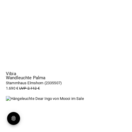
Vibia
Wandleuchte Palma
Stammhaus Elmshorn (
2335507
)
1.690 €
UVP 2.112 €