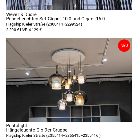
Wever & Ducré
Pendelleuchten-Set Gigant 10.0 und Gigant 16.0
Flagship Kieler Straße (
2300414+2299524
)
2.200 €
UVP 4.129 €
Pentalight
Hängeleuchte Glo 9er Gruppe
Flagship Kieler Straße (
2355414+2355415+2355416
)