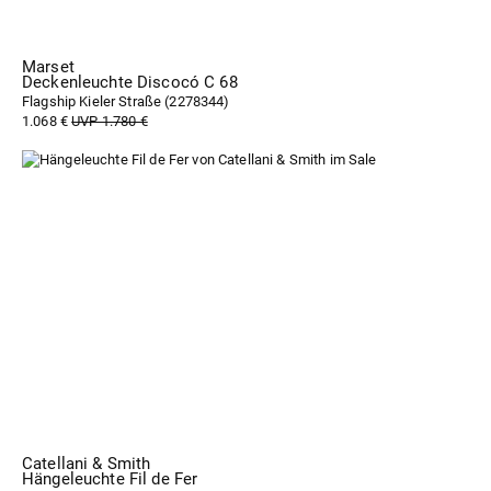
Marset
Deckenleuchte Discocó C 68
Flagship Kieler Straße (
2278344
)
1.068 €
UVP 1.780 €
Catellani & Smith
Hängeleuchte Fil de Fer