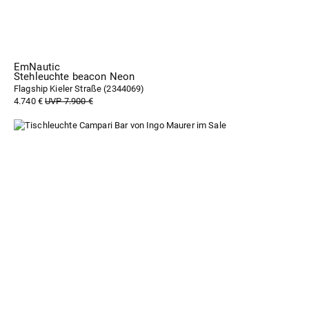
EmNautic
Stehleuchte beacon Neon
Flagship Kieler Straße (
2344069
)
4.740 €
UVP 7.900 €