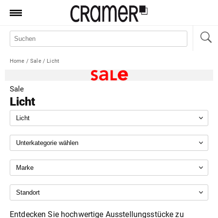
Produkte
Marken
Home
/
Sale
/
Licht
Manufaktur
Aktionen
Sale
Licht
News
Sale
Standorte
Service
Jobs
Shop
Entdecken Sie hochwertige Ausstellungsstücke zu