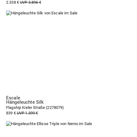
2.338 €
UVP 3.896 €
Escale
Hängeleuchte Silk
Flagship Kieler Straße (
2278079
)
839 €
UVP 1.399 €