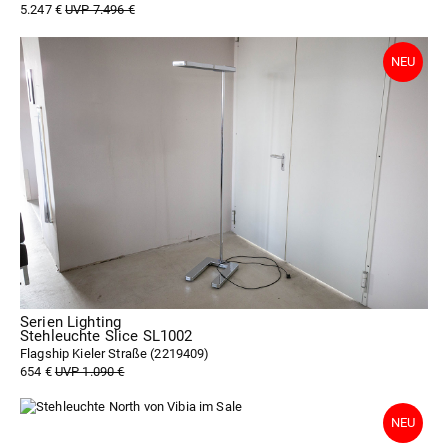
5.247 €
UVP 7.496 €
Serien Lighting
Stehleuchte Slice SL1002
Flagship Kieler Straße (
2219409
)
654 €
UVP 1.090 €