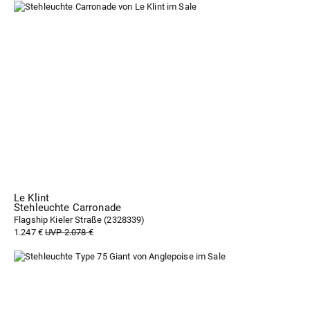
Le Klint
Stehleuchte Carronade
Flagship Kieler Straße (
2328339
)
1.247 €
UVP 2.078 €