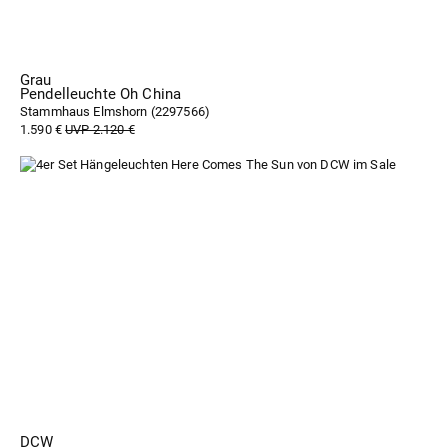
Grau
Pendelleuchte Oh China
Stammhaus Elmshorn (
2297566
)
1.590 €
UVP 2.120 €
DCW