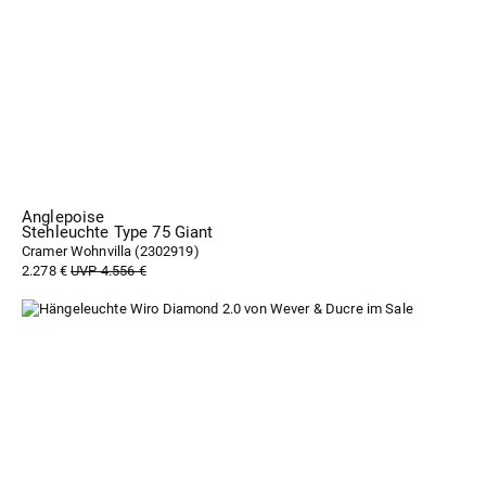
Anglepoise
Stehleuchte Type 75 Giant
Cramer Wohnvilla (
2302919
)
2.278 €
UVP 4.556 €