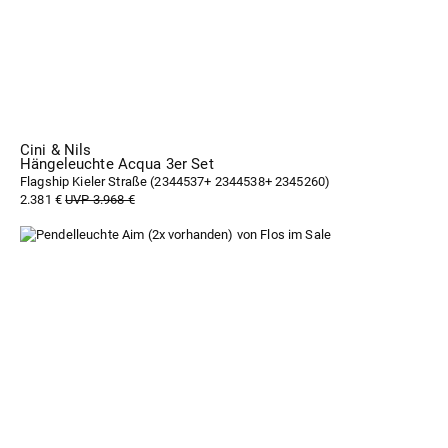
Cini & Nils
Hängeleuchte Acqua 3er Set
Flagship Kieler Straße (
2344537+ 2344538+ 2345260
)
2.381 €
UVP 3.968 €