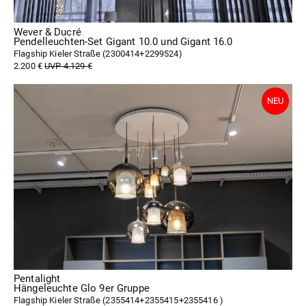
Wever & Ducré
Pendelleuchten-Set Gigant 10.0 und Gigant 16.0
Flagship Kieler Straße (
2300414+2299524
)
2.200 €
UVP 4.129 €
Pentalight
Hängeleuchte Glo 9er Gruppe
Flagship Kieler Straße (
2355414+2355415+2355416
)