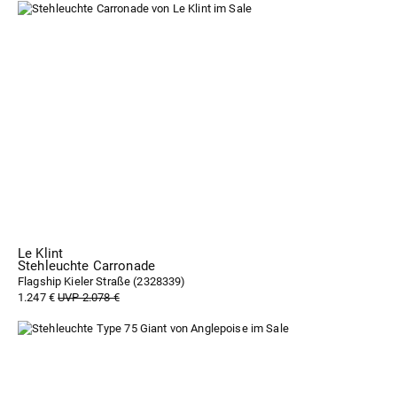
Le Klint
Stehleuchte Carronade
Flagship Kieler Straße (
2328339
)
1.247 €
UVP 2.078 €