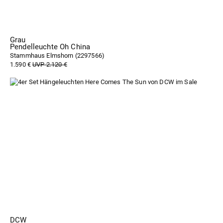
Grau
Pendelleuchte Oh China
Stammhaus Elmshorn (
2297566
)
1.590 €
UVP 2.120 €
DCW