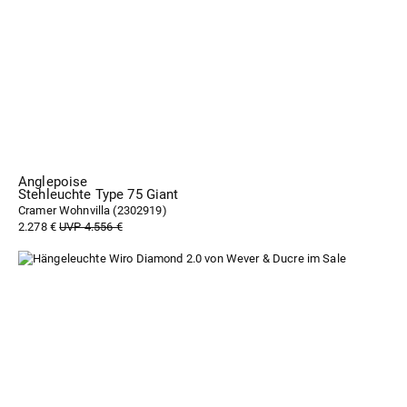
Anglepoise
Stehleuchte Type 75 Giant
Cramer Wohnvilla (
2302919
)
2.278 €
UVP 4.556 €