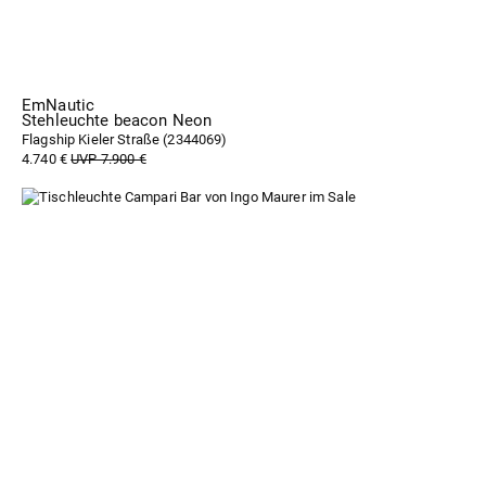
EmNautic
Stehleuchte beacon Neon
Flagship Kieler Straße (
2344069
)
4.740 €
UVP 7.900 €