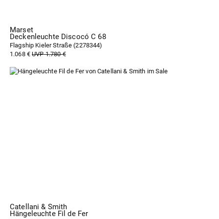
Marset
Deckenleuchte Discocó C 68
Flagship Kieler Straße (
2278344
)
1.068 €
UVP 1.780 €
Catellani & Smith
Hängeleuchte Fil de Fer