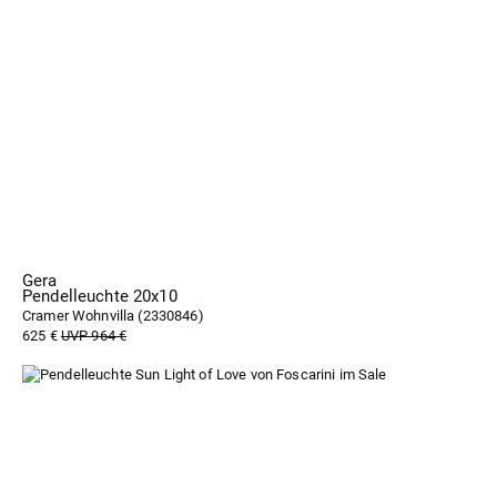
Gera
Pendelleuchte 20x10
Cramer Wohnvilla (
2330846
)
625 €
UVP 964 €