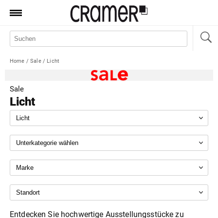
Produkte
Marken
Home
/
Sale
/
Licht
Manufaktur
Aktionen
Sale
Licht
News
Sale
Standorte
Service
Jobs
Shop
Entdecken Sie hochwertige Ausstellungsstücke zu