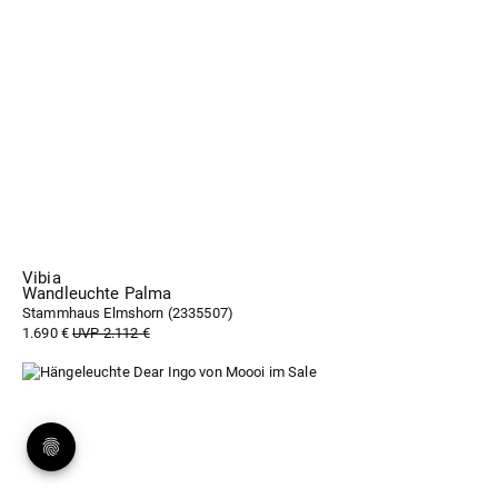
Vibia
Wandleuchte Palma
Stammhaus Elmshorn (
2335507
)
1.690 €
UVP 2.112 €