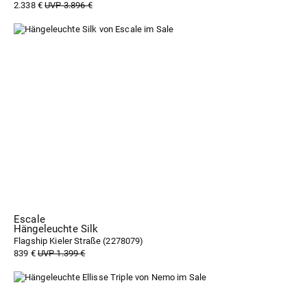
2.338 €
UVP 3.896 €
Escale
Hängeleuchte Silk
Flagship Kieler Straße (
2278079
)
839 €
UVP 1.399 €