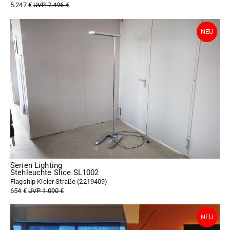
5.247 €
UVP 7.496 €
Serien Lighting
Stehleuchte Slice SL1002
Flagship Kieler Straße (
2219409
)
654 €
UVP 1.090 €