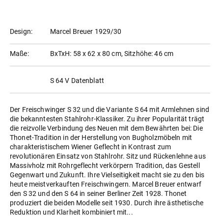
Design:
Marcel Breuer 1929/30
Maße:
BxTxH: 58 x 62 x 80 cm, Sitzhöhe: 46 cm
S 64 V Datenblatt
Der Freischwinger S 32 und die Variante S 64 mit Armlehnen sind
die bekanntesten Stahlrohr-Klassiker. Zu ihrer Popularität trägt
die reizvolle Verbindung des Neuen mit dem Bewährten bei: Die
Thonet-Tradition in der Herstellung von Bugholzmöbeln mit
charakteristischem Wiener Geflecht in Kontrast zum
revolutionären Einsatz von Stahlrohr. Sitz und Rückenlehne aus
Massivholz mit Rohrgeflecht verkörpern Tradition, das Gestell
Gegenwart und Zukunft. Ihre Vielseitigkeit macht sie zu den bis
heute meistverkauften Freischwingern. Marcel Breuer entwarf
den S 32 und den S 64 in seiner Berliner Zeit 1928. Thonet
produziert die beiden Modelle seit 1930. Durch ihre ästhetische
Reduktion und Klarheit kombiniert mit...