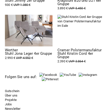
Stuhl Jimmy 2er Gruppe
Kragstuhl B20 und D21 6er
Gruppe
930 €
UVP 1.380 €
3.890 €
UVP 5.450 €
Werther
Cramer Polstermanufaktur
Stuhl Jona Leger 4er Gruppe
Stuhl Kristin Cord 4er
Gruppe
2.990 €
UVP 4.552 €
2.390 €
UVP 3.864 €
Folgen Sie uns auf:
Gutschein
Über uns
Projekte
Jobs
Newsletter