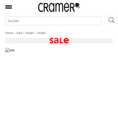
Produkte
Marken
Home
/
Sale
/
Sitzen
/
Stühle
Manufaktur
Aktionen
News
Sale
Standorte
Service
Jobs
Shop