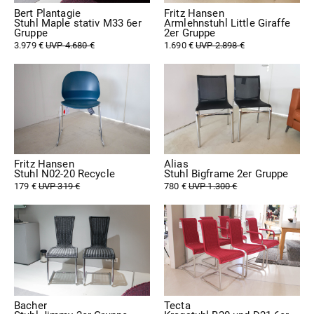
Bert Plantagie
Fritz Hansen
Stuhl Maple stativ M33 6er
Armlehnstuhl Little Giraffe
Gruppe
2er Gruppe
3.979 €
UVP 4.680 €
1.690 €
UVP 2.898 €
Fritz Hansen
Alias
Stuhl N02-20 Recycle
Stuhl Bigframe 2er Gruppe
179 €
UVP 319 €
780 €
UVP 1.300 €
Bacher
Tecta