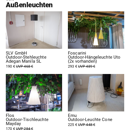
Außenleuchten
SLV GmbH
Foscarini
Outdoor-Stehleuchte
Outdoor-Hängeleuchte Uto
Adegan Manila SL
(2x vorhanden)
190 €
UVP 468 €
293 €
UVP 489 €
Flos
Emu
Outdoor-Tischleuchte
Outdoor-Leuchte Cone
Mayday
225 €
UVP 448 €
170 €
UVP 284 €