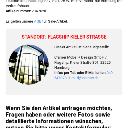
Leuchtmittel, Fassung: E27, max. 26 W. Kein Versand, nur Abholung im
Verkaufshaus.
Artikelnummer:
2347628
Es gelten unsere
AGB
für Sale-Artikel.
STANDORT: FLAGSHIP KIELER STRASSE
Dieser Artikel ist hier ausgestellt:
Cramer Möbel + Design GmbH /
Flagship, Kieler Straße 301, 22525
Hamburg
Infos per Tel. oder E-Mail unter:
040
547378-0
,
m+d@cramer.de
Wenn Sie den Artikel anfragen möchten,
Fragen haben oder weitere Fotos sowie
detaillierte Informationen wünschen,
nutzen Sie bitte unser Kontaktformular: