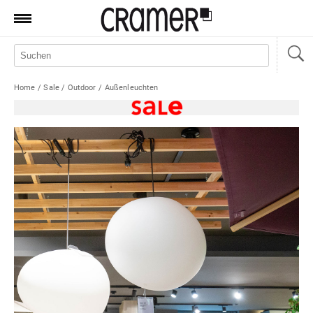
Produkte
Marken
Home
/
Sale
/
Outdoor
/
Außenleuchten
Manufaktur
Aktionen
News
Sale
Standorte
Service
Jobs
Shop