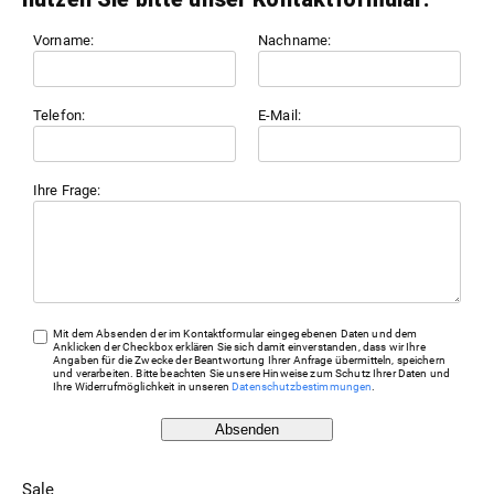
Vorname:
Nachname:
Telefon:
E-Mail:
Ihre Frage:
Mit dem Absenden der im Kontaktformular eingegebenen Daten und dem
Anklicken der Checkbox erklären Sie sich damit einverstanden, dass wir Ihre
Angaben für die Zwecke der Beantwortung Ihrer Anfrage übermitteln, speichern
und verarbeiten. Bitte beachten Sie unsere Hinweise zum Schutz Ihrer Daten und
Ihre Widerrufmöglichkeit in unseren
Datenschutzbestimmungen
.
Absenden
Sale