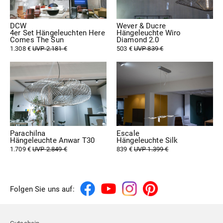
DCW
Wever & Ducre
4er Set Hängeleuchten Here
Hängeleuchte Wiro
Comes The Sun
Diamond 2.0
1.308 €
UVP 2.181 €
503 €
UVP 839 €
Parachilna
Escale
Hängeleuchte Anwar T30
Hängeleuchte Silk
1.709 €
UVP 2.849 €
839 €
UVP 1.399 €
Folgen Sie uns auf: