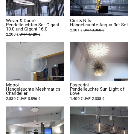
Wever & Ducré
Cini & Nils
Pendelleuchten-Set Gigant
Hängeleuchte Acqua 3er Set
10.0 und Gigant 16.0
2.381 €
UVP 3.968 €
2.200 €
UVP 4.129 €
Moooi
Foscarini
Hängeleuchte Meshmatics
Pendelleuchte Sun Light of
Chandelier
Love
2.530 €
UVP 3.896 €
1.400 €
UVP 2.338 €