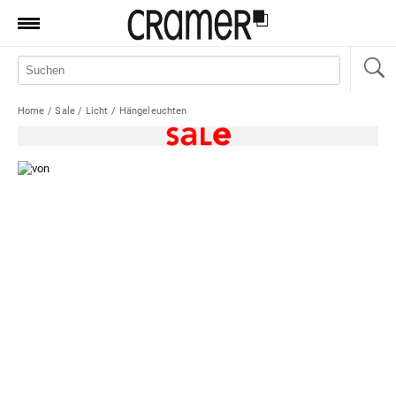
Produkte
Marken
Home
/
Sale
/
Licht
/
Hängeleuchten
Manufaktur
Aktionen
News
Sale
Standorte
Service
Jobs
Shop