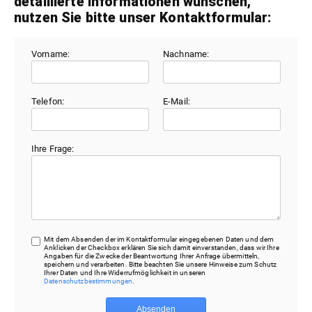
detaillierte Informationen wünschen,
nutzen Sie bitte unser Kontaktformular:
Vorname:
Nachname:
Telefon:
E-Mail:
Ihre Frage:
Mit dem Absenden der im Kontaktformular eingegebenen Daten und dem
Anklicken der Checkbox erklären Sie sich damit einverstanden, dass wir Ihre
Angaben für die Zwecke der Beantwortung Ihrer Anfrage übermitteln,
speichern und verarbeiten. Bitte beachten Sie unsere Hinweise zum Schutz
Ihrer Daten und Ihre Widerrufmöglichkeit in unseren
Datenschutzbestimmungen
.
Absenden