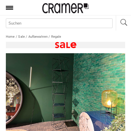
Produkte
Marken
Home
/
Sale
/
Aufbewahren
/
Regale
Manufaktur
Aktionen
News
Sale
Standorte
Service
Jobs
Shop