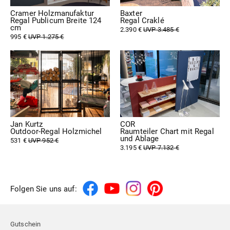
Cramer Holzmanufaktur
Baxter
Regal Publicum Breite 124
Regal Craklé
cm
2.390 €
UVP 3.485 €
995 €
UVP 1.275 €
Jan Kurtz
COR
Outdoor-Regal Holzmichel
Raumteiler Chart mit Regal
und Ablage
531 €
UVP 952 €
3.195 €
UVP 7.132 €
Folgen Sie uns auf:
Gutschein