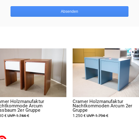
Absenden
amer Holzmanufaktur
Cramer Holzmanufaktur
chtkommode Arcum
Nachtkommoden Arcum 2er
ssbaum 2er Gruppe
Gruppe
30 €
UVP 1.744 €
1.250 €
UVP 1.794 €