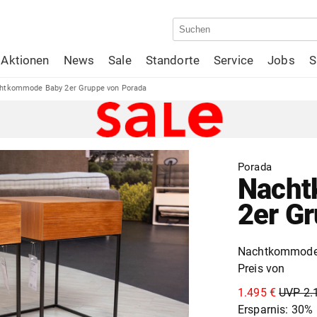
Aktionen
News
Sale
Standorte
Service
Jobs
S
htkommode Baby 2er Gruppe von Porada
Porada
Nacht
2er G
Nachtkommode 
Preis von
1.495 €
UVP 2.
Ersparnis: 30%