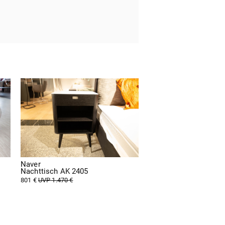
Naver
Nachttisch AK 2405
801 €
UVP 1.470 €