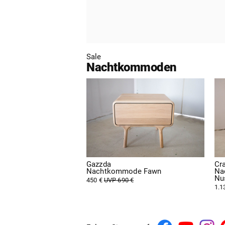
Sale
Nachtkommoden
Gazzda
Cr
Nachtkommode Fawn
Na
Nu
450 €
UVP 690 €
1.1