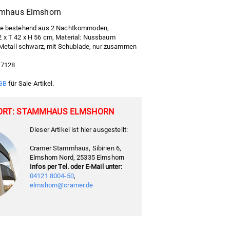
mmhaus Elmshorn
e bestehend aus 2 Nachtkommoden,
 x T 42 x H 56 cm, Material: Nussbaum
: Metall schwarz, mit Schublade, nur zusammen
97128
GB
für Sale-Artikel.
ORT: STAMMHAUS ELMSHORN
Dieser Artikel ist hier ausgestellt:
Cramer Stammhaus, Sibirien 6,
Elmshorn Nord, 25335 Elmshorn
Infos per Tel. oder E-Mail unter:
04121 8004-50
,
elmshorn@cramer.de