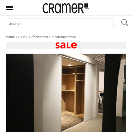
Produkte
Marken
Home
/
Sale
/
Aufbewahren
/
Kleiderschränke
Manufaktur
Aktionen
News
Sale
Standorte
Service
Jobs
Shop