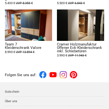
5.430 €
UVP 8.355 €
5.500 €
UVP 6.843 €
Team 7
Cramer Holzmanufaktur
Kleiderschrank Valore
Offener Eck-Kleiderschrank
inkl. Schiebetüren
8.990 €
UVP 13.894 €
3.990 €
UVP 11.943 €
Folgen Sie uns auf:
Gutschein
Über uns