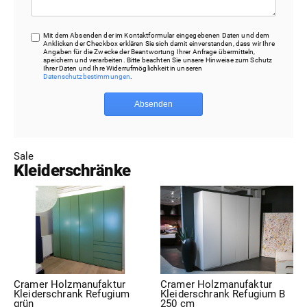
Mit dem Absenden der im Kontaktformular eingegebenen Daten und dem
Anklicken der Checkbox erklären Sie sich damit einverstanden, dass wir Ihre
Angaben für die Zwecke der Beantwortung Ihrer Anfrage übermitteln,
speichern und verarbeiten. Bitte beachten Sie unsere Hinweise zum Schutz
Ihrer Daten und Ihre Widerrufmöglichkeit in unseren
Datenschutzbestimmungen
.
Absenden
Sale
Kleiderschränke
Cramer Holzmanufaktur
Cramer Holzmanufaktur
Kleiderschrank Refugium
Kleiderschrank Refugium B
grün
250 cm