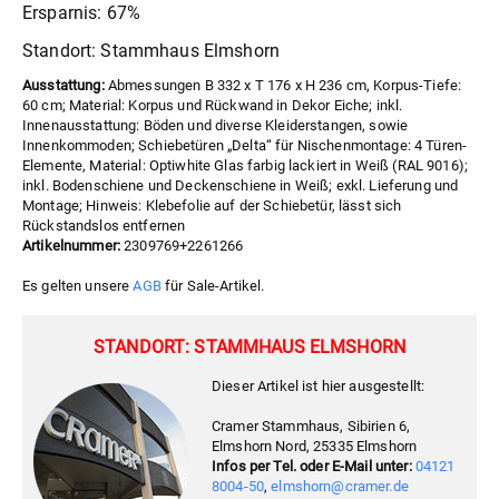
Ersparnis: 67%
Standort: Stammhaus Elmshorn
Ausstattung:
Abmessungen B 332 x T 176 x H 236 cm, Korpus-Tiefe:
60 cm; Material: Korpus und Rückwand in Dekor Eiche; inkl.
Innenausstattung: Böden und diverse Kleiderstangen, sowie
Innenkommoden; Schiebetüren „Delta“ für Nischenmontage: 4 Türen-
Elemente, Material: Optiwhite Glas farbig lackiert in Weiß (RAL 9016);
inkl. Bodenschiene und Deckenschiene in Weiß; exkl. Lieferung und
Montage; Hinweis: Klebefolie auf der Schiebetür, lässt sich
Rückstandslos entfernen
Artikelnummer:
2309769+2261266
Es gelten unsere
AGB
für Sale-Artikel.
STANDORT: STAMMHAUS ELMSHORN
Dieser Artikel ist hier ausgestellt:
Cramer Stammhaus, Sibirien 6,
Elmshorn Nord, 25335 Elmshorn
Infos per Tel. oder E-Mail unter:
04121
8004-50
,
elmshorn@cramer.de