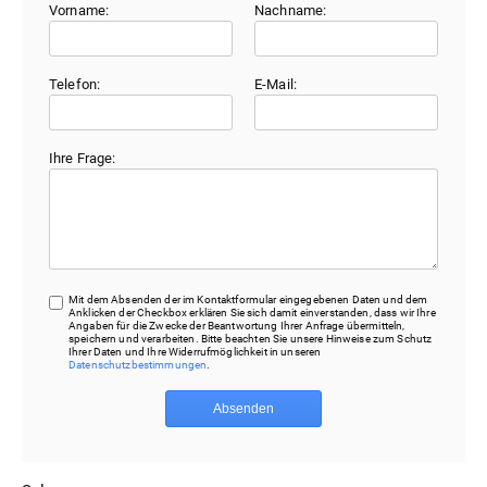
Vorname:
Nachname:
Telefon:
E-Mail:
Ihre Frage:
Mit dem Absenden der im Kontaktformular eingegebenen Daten und dem
Anklicken der Checkbox erklären Sie sich damit einverstanden, dass wir Ihre
Angaben für die Zwecke der Beantwortung Ihrer Anfrage übermitteln,
speichern und verarbeiten. Bitte beachten Sie unsere Hinweise zum Schutz
Ihrer Daten und Ihre Widerrufmöglichkeit in unseren
Datenschutzbestimmungen
.
Absenden