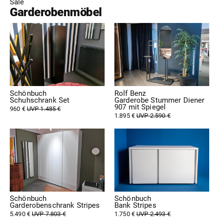
Sale
Garderobenmöbel
Schönbuch
Rolf Benz
Schuhschrank Set
Garderobe Stummer Diener
907 mit Spiegel
960 €
UVP 1.485 €
1.895 €
UVP 2.590 €
Schönbuch
Schönbuch
Garderobenschrank Stripes
Bank Stripes
5.490 €
UVP 7.803 €
1.750 €
UVP 2.493 €