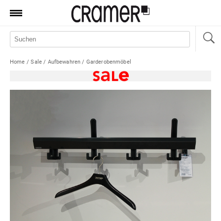
Produkte
Marken
Home
/
Sale
/
Aufbewahren
/
Garderobenmöbel
Manufaktur
Aktionen
News
Sale
Standorte
Service
Jobs
Shop