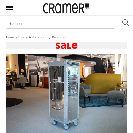
Produkte
Marken
Home
/
Sale
/
Aufbewahren
/
Container
Manufaktur
Aktionen
News
Sale
Standorte
Service
Jobs
Shop