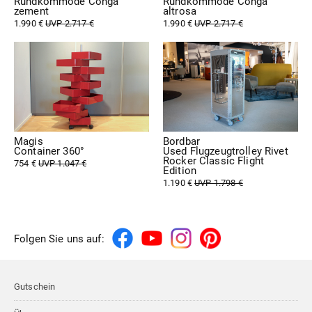
Rundkommode Conga
Rundkommode Conga
zement
altrosa
1.990 €
UVP 2.717 €
1.990 €
UVP 2.717 €
Magis
Bordbar
Container 360°
Used Flugzeugtrolley Rivet
Rocker Classic Flight
754 €
UVP 1.047 €
Edition
1.190 €
UVP 1.798 €
Folgen Sie uns auf:
Gutschein