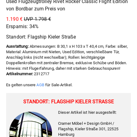
Used Flugzeugtrolley Rivet Rocker Classic Flight Edition
von Bordbar zum Preis von
1.190 €
UVP 1.798 €
Ersparnis: 34%
Standort: Flagship Kieler Straße
Ausstattung:
Abmessungen: B 30,1 x H 103 x T 40,4 cm, Farbe: silber,
Material: Aluminium mit Nieten, Used Edition, verschließbare Tür,
Anschlag links (nicht wechselbar); Rollen: leichtgängige
Doppellenkrollen mit zentraler Bremse, exklusive Schübe und Böden.
Hinweis: mit Flugerfahrung, daher mit starken Gebrauchsspuren!
Artikelnummer:
2312717
Es gelten unsere
AGB
für Sale-Artikel.
STANDORT: FLAGSHIP KIELER STRASSE
Dieser Artikel ist hier ausgestellt:
Cramer Möbel + Design GmbH /
Flagship, Kieler Straße 301, 22525
Hamburg