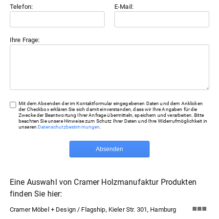
Telefon:
E-Mail:
Ihre Frage:
Mit dem Absenden der im Kontaktformular eingegebenen Daten und dem Anklicken
der Checkbox erklären Sie sich damit einverstanden, dass wir Ihre Angaben für die
Zwecke der Beantwortung Ihrer Anfrage übermitteln, speichern und verarbeiten. Bitte
beachten Sie unsere Hinweise zum Schutz Ihrer Daten und Ihre Widerrufmöglichkeit in
unseren
Datenschutzbestimmungen
.
Absenden
Eine Auswahl von Cramer Holzmanufaktur Produkten
finden Sie hier:
Cramer Möbel + Design / Flagship, Kieler Str. 301, Hamburg