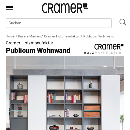
Produkte
Marken
Home
/
Unsere Marken
/
Cramer Holzmanufaktur
/
Publicum Wohnwand
Manufaktur
Cramer Holzmanufaktur
Publicum Wohnwand
Aktionen
News
Sale
Standorte
Service
Jobs
Shop