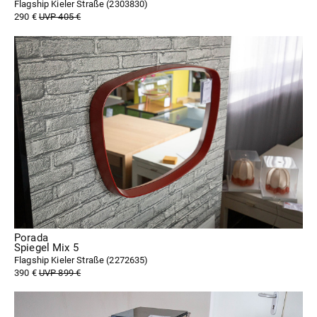
Flagship Kieler Straße (
2303830
)
290 €
UVP 405 €
Porada
Spiegel Mix 5
Flagship Kieler Straße (
2272635
)
390 €
UVP 899 €