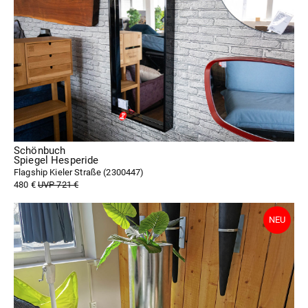
Schönbuch
Spiegel Hesperide
Flagship Kieler Straße (
2300447
)
480 €
UVP 721 €