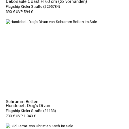
Dekosäule Coast H 60 cm (2x vorhanden)
Flagship Kieler Straße (
2295784
)
390 €
UVP 594 €
Schramm Betten
Hundebett Dog's Divan
Flagship Kieler Straße (
21133
)
730 €
UVP 1.043 €