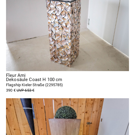
Fleur Ami
Dekosäule Coast H 100 cm
Flagship Kieler Straße (
2295785
)
390 €
UVP 653 €