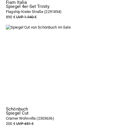
Fiam Italia
Spiegel 4er-Set Trinity
Flagship Kieler Straße (
2291854
)
890 €
UVP 1.940 €
Schönbuch
Spiegel Cut
Cramer Wohnvilla (
2303636
)
200 €
UVP 481 €