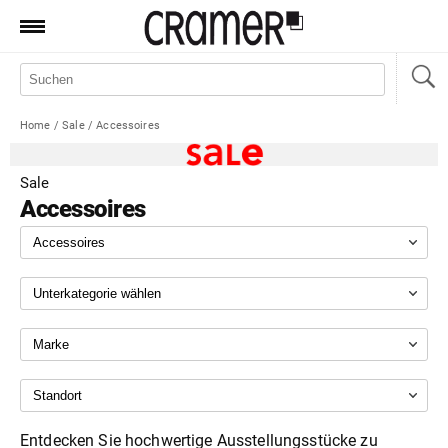
Produkte
Marken
Home
/
Sale
/
Accessoires
Manufaktur
Aktionen
Sale
Accessoires
News
Sale
Standorte
Service
Jobs
Shop
Entdecken Sie hochwertige Ausstellungsstücke zu