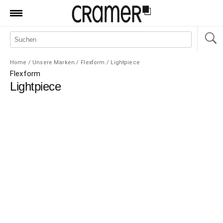
Produkte
Marken
Home
/
Unsere Marken
/
Flexform
/
Lightpiece
Manufaktur
Flexform
Lightpiece
Aktionen
News
Sale
Standorte
Service
Jobs
Shop