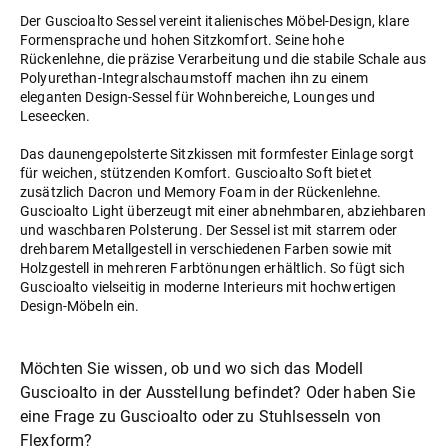
Der Guscioalto Sessel vereint italienisches Möbel-Design, klare
Formensprache und hohen Sitzkomfort. Seine hohe
Rückenlehne, die präzise Verarbeitung und die stabile Schale aus
Polyurethan-Integralschaumstoff machen ihn zu einem
eleganten Design-Sessel für Wohnbereiche, Lounges und
Leseecken.
Das daunengepolsterte Sitzkissen mit formfester Einlage sorgt
für weichen, stützenden Komfort. Guscioalto Soft bietet
zusätzlich Dacron und Memory Foam in der Rückenlehne.
Guscioalto Light überzeugt mit einer abnehmbaren, abziehbaren
und waschbaren Polsterung. Der Sessel ist mit starrem oder
drehbarem Metallgestell in verschiedenen Farben sowie mit
Holzgestell in mehreren Farbtönungen erhältlich. So fügt sich
Guscioalto vielseitig in moderne Interieurs mit hochwertigen
Design-Möbeln ein.
Möchten Sie wissen, ob und wo sich das Modell
Guscioalto in der Ausstellung befindet? Oder haben Sie
eine Frage zu Guscioalto oder zu
Stuhlsessel
von
Flexform?