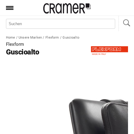
Produkte
Marken
Home
/
Unsere Marken
/
Flexform
/
Guscioalto
Manufaktur
Flexform
Guscioalto
Aktionen
News
Sale
Standorte
Service
Jobs
Shop